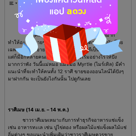
ขายของออนไลน์ให้ปัง ตามแบบฉบับ
12
ราศี
ในยุคที่อินเทอร์เน็ตแพร่หลายเป็นอย่างมาก
ทำให้อะไรหลายๆ อย่างก็ปรับเปลี่ยนไปตามยุคสมัย โดย
เฉพาะการค้าขาย บ้างก็จับทางถูก ขายดีเป็นเทน้ำเทท่า
แต่ก็มีอีกหลายคนเช่นกันที่ยังไม่รู้จะเริ่มอย่างไรให้ปัง
มากกว่าพัง วันนี้แม่หมอ แม่หมอ Myrtle (ไมร์เทิล) มีคำ
แนะนำที่จะทำให้คนทั้ง 12 ราศี ขายของออนไลน์ได้ปังๆ
มาฝากกัน จะเป็นยังไงกันนั้น ไปดูกันเลย
ราศีเมษ
(
14
เม.ย. –
14
พ.ค.)
ชาวราศีเมษเหมาะกับการทำธุรกิจอาหารแช่แข็ง
เช่น อาหารทะเล เช่น ปูไข่ดอง หรือผลไม้แช่แข็งผลไม้แช่
อิ่มต่างๆ ขอแนะนำเพิ่มเติมว่าชาวราศีเมษควรขาย