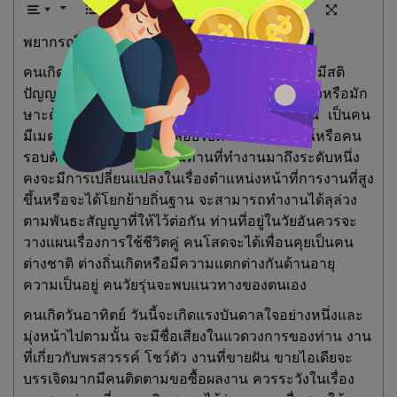
พยากรณ์ประจำวันพุธที่ 22 กุมภาพันธ์ 2566
คนเกิดวันนี้มักจะเป็นคนที่มีความคิดหลากหลาย มีสติ
ปัญญาดี จินตนาการสูง รักในเรื่องศิลปะเสียงเพลงหรือมัก
ษาะด้านใดด้านหนึ่งจนโด่งดังมีชื่อเสียงจากสิ่งนั้น เป็นคน
มีเมตตาสูงแต่บางครั้งก็คล้อยไปตามสถานการณ์หรือคน
รอบตัวได้ง่าย ในรอบอายุนี้ท่านที่ทำงานมาถึงระดับหนึ่ง
คงจะมีการเปลี่ยนแปลงในเรื่องตำแหน่งหน้าที่การงานที่สูง
ขึ้นหรือจะได้โยกย้ายถิ่นฐาน จะสามารถทำงานได้ลุล่วง
ตามพันธะสัญญาที่ให้ไว้ต่อกัน ท่านที่อยู่ในวัยอันควรจะ
วางแผนเรื่องการใช้ชีวิตคู่ คนโสดจะได้เพื่อนคุยเป็นคน
ต่างชาติ ต่างถิ่นเกิดหรือมีความแตกต่างกันด้านอายุ
ความเป็นอยู่ คนวัยรุ่นจะพบแนวทางของตนเอง
คนเกิดวันอาทิตย์ วันนี้จะเกิดแรงบันดาลใจอย่างหนึ่งและ
มุ่งหน้าไปตามนั้น จะมีชื่อเสียงในแวดวงการของท่าน งาน
ที่เกี่ยวกับพรสวรรค์ โชว์ตัว งานที่ขายฝัน ขายไอเดียจะ
บรรเจิดมากมีคนติดตามขอซื้อผลงาน ควรระวังในเรื่อง