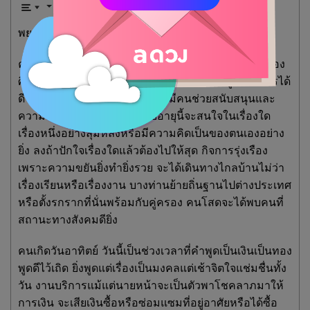
พยากรณ์ประจำวันจันทร์ที่ 6 มีนาคม 2566
คนเกิดวันนี้มักจะเป็นคนใจดี มองโลกสวยงาม รักในเรื่อง
ศิลปะ มนุษย์สัมพันธ์ดี ถ้าเป็นหัวหน้าคนก็จะดูแลบริวารได้
ดี ชีวิตประสบความสำเร็จเพราะมีคนช่วยสนับสนุนและ
ความสามารถของตน ในรอบอายุนี้จะสนใจในเรื่องใด
เรื่องหนึ่งอย่างลุ่มหลงหรือมีความคิดเป็นของตนเองอย่าง
ยิ่ง ลงถ้าปักใจเรื่องใดแล้วต้องไปให้สุด กิจการรุ่งเรือง
เพราะความขยันยิ่งทำยิ่งรวย จะได้เดินทางไกลบ้านไม่ว่า
เรื่องเรียนหรือเรื่องงาน บางท่านย้ายถิ่นฐานไปต่างประเทศ
หรือตั้งรกรากที่นั่นพร้อมกับคู่ครอง คนโสดจะได้พบคนที่
สถานะทางสังคมดียิ่ง
คนเกิดวันอาทิตย์ วันนี้เป็นช่วงเวลาที่คำพูดเป็นเงินเป็นทอง
พูดดีไว้เถิด ยิ่งพูดแต่เรื่องเป็นมงคลแต่เช้าจิตใจแช่มชื่นทั้ง
วัน งานบริการแม้แต่นายหน้าจะเป็นตัวพาโชคลาภมาให้
การเงิน จะเสียเงินซื้อหรือซ่อมแซมที่อยู่อาศัยหรือได้ซื้อ