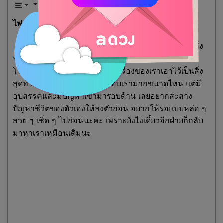
ไพ่กองที่ 2 : มีความรู้สึกดี แต่อุปสรรคเยอะเหลือเกิน
คนคนนี้มีความรู้สึกดีให้เราค่อนข้างเยอะ เป็นคนคลั่ง
รักนะคะ แต่ด้วยอีกฝ่ายมีภาระหน้าที่และมีเรื่องให้ต้อง
โฟกัสอยู่ เลยทำให้ตัวเค้ายังเก็บเรื่องของเราเอาไว้เป็นสิ่ง
สุดท้าย อีกฝ่ายรู้ใจตัวเองว่าชอบเรามากขนาดไหน แต่มี
อุปสรรคและมีปัญหาเข้ามารอบด้าน เลยอยากสะสาง
ปัญหาชีวิตของตัวเองให้ลงตัวก่อน อยากให้รอแบบหล่อ ๆ
สวย ๆ เชิ่ด ๆ ไปก่อนนะคะ เพราะยังไงเดี๋ยวอีกฝ่ายก็กลับ
มาหาเราเหมือนเดิมนะ