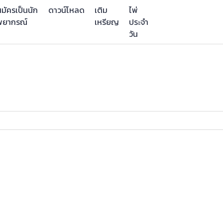
มัครเป็นนัก
ดาวน์โหลด
เติม
ไพ่
พยากรณ์
เหรียญ
ประจำ
วัน