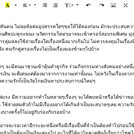
ทันคน ไม่ย่อท้อต่ออุปสรรคใดๆขอให้ได้ลองก่อน มักจะประสบความ
านศิลปะทุกแขนง นวัตกรรมใหม่ๆอาจจะเข้าครอร์สอบรมพิเศษ มุ่งมั่
การลุ่มหลงใช้จ่ายเรื่องใดเรื่องหนึ่งมากเกินไป ไม่ควรลงทุนในเรื่
 คนรักคู่ครองเรื่องไม่เป็นเรื่องมองข้ามๆไปบ้าง
จะมีคนมาชวนเข้าหุ้นทำธุรกิจ ร่วมกิจกรรมทางสังคมอย่างหนึ่
รเงิน จะดีเด่นแต่ต้องมาจากการงานเท่านั้นนะ ไม่หวังในเรื่องล
่องความรักก็เป็นวัยโกยเงินหาประสบการณ์ใหม่ๆ
ไฟแรง มีความอยากทำในหลายๆเรื่องๆ จะได้พบหน้าหรือได้ข่าวของเ
งิน ใช้จ่ายสมตัวถ้าไม่มีเรื่องอยากได้เกินจำเป็นจะสบายๆเลย ควา
งบางครั้งก็ไม่อยู่กับร่องกับรอยบ้าง
ด้อาจจะรอเวลาอีกระยะหนึ่งหรือมีเรื่องอื่นที่จำเป็นต้องทำไปก่
่งไม่จำเป็นต้องเป็นเงินเสมอไป อะไรที่ได้มาไม่คาดฝันก็เรียกว่าโ