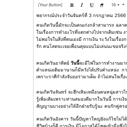
[Your Button]
16
พยากรณ์ประจำวันจันทร์ที่ 3 กรกฎาคม 2566
คนเกิดวันนี้มักจะเป็นคนเก่งกล้าสามารถ ฉลาด
ในเรื่องการทำอะไรที่แตกต่างไปจากเดิมเช่น ง
ไม่พอใจในสิ่งที่ตนเองมี การเงิน ระวังในเรื่อง
รัก คนโสดจะเจอเพื่อนคุยแบบไม่เล่นนะขอจริงจัง
คนเกิดวันอาทิตย์
วันนี้
จะมีไฟในการทำงานมากๆ 
ตำแหน่งเดิมมานานก็มีหวังได้ปรับตำแหน่ง กา
เพราะราศีกำลังจับออร่ามาเต็ม ถ้าไม่สนใจเรื
คนเกิดวันจันทร์ จะฮึกเหิมเหมือนคนหนุ่มสาว
รู้เพิ่มเติมเพราะท่านสมองดีมากในวันนี้ การเ
สัญญานบางอย่างให้อีกฝ่ายรับรู้นะ คนรักคู่ครอ
คนเกิดวันอังคาร วันนี้ปัญหาใหญ่ยังแก้ไขไม่ไ
ชีวิตบ้างก็ดี การเงิน มีโอกาสได้โชคเข้ามือซึ