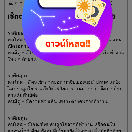
เช็กดวงความรักเดือนตุลาคม 2566
ราศีเมษ
คนโสด - ยังไม่ลืมความรักครั้งเก่า ยากที่จะมูฟออน และ
เปิดโอกาสในการมีความรัก
คนมีคู่ - มีโอกาสเดินทางท่องเที่ยวร่วมกัน หรือเริ่มทำงาน
ใหม่ ๆ ด้วยกัน
ราศีพฤษภ
คนโสด - มีคนเข้ามาหยอด มาจีบเยอะแยะไปหมด แต่ยัง
ไม่ค่อยถูกใจ รวมถึงยังโฟกัสการงานมากกว่า จึงยากที่จะ
สานสัมพันธ์ต่อ
คนมีคู่ - มีความห่างเหิน เพราะต่างคนต่างทำงาน
ราศีเมถุน
คนโสด - มีเกณฑ์พบคนถูกใจจากที่ทำงาน หรือคนใน
แวดวงใกล้เคียง ทั้งคนที่เข้ามายังเป็นสายเปย์หนักอีกด้วย