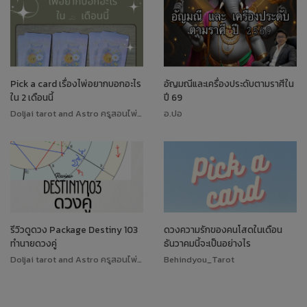
Pick a card เรื่องไพ่อยากบอกอะไร
อัญมณีและเครื่องประดับตามราศีใน
ใน 2 เดือนนี้
ปี 69
Doljai tarot and Astro ครูสอนไพ่ทาโรต์
อ.ปอ
รีวิวดูดวง Package Destiny 103
ดวงความรักของคนโสดในเดือน
ทำนายดวงคู่
ธันวาคมนี้จะเป็นอย่างไร
Doljai tarot and Astro ครูสอนไพ่ทาโรต์
Behindyou_Tarot