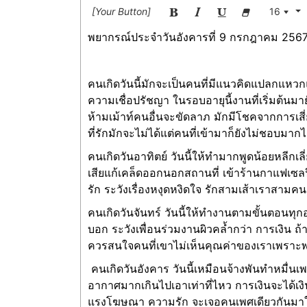
[Your Button]
16
พยากรณ์ประจำวันอังคารที่ 9 กรกฎาคม 256
คนเกิดวันนี้มักจะเป็นคนที่มีแนวคิดแปลกแหวก
ความเชื่อปรัชญา ในรอบอายุนี้งานที่เริ่มต้นมาย
ห้ามเม้าท์คนอื่นจะขัดลาภ มักมีโชคจากการเส
ที่รักมักจะไม่ได้แต่คนที่เข้ามาก็ยังไม่ชอบมาก
คนเกิดวันอาทิตย์ วันนี้ให้ทำมากพูดน้อยหลีกเลี
เสียแก้เคล็ดออกนอกสถานที่ เข้าร้านกาแฟเซล
รัก ระวังเรื่องหงุดหงิดใจ รักสามเส้าเราสามคนแ
คนเกิดวันจันทร์ วันนี้ให้ทำงานตามขั้นตอนทุกอ
บอก ระวังเพื่อนร่วมงานผิวคล้ำกว่า การเงิน 
ควรสนใจคนที่เขาไม่เห็นคุณค่าของเราเพราะพยา
คนเกิดวันอังคาร วันนี้เหมือนจ้างพันทำหมื่น
อากาศมากเกินไปเอาเท่าที่ไหว การเงินจะได้เง
แรงโฆษณา ความรัก จะเจอคนเพศเดียวกันมาให้