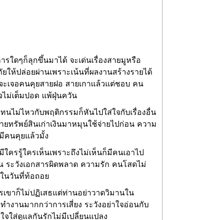
ใดๆก็ลุกขึ้นมาได้ จะเด่นเรื่องสายมูหรือ
นภัยให้ปล่อยผ่านเพราะเน้นที่ผลงานสร้างรายได้
โสดจะเจอคนคุยสายฝอ สายเกาแล้วแต่ชอบ คน
จไม่เต็มปอด แพ้ฝุ่นควัน
้าทนไม่ไหวกับพฤติกรรมก็หันไปใส่ใจกับเรื่องอื่น
ยทรัพย์สินเก่าเงินมาหมุนใช้จ่ายไปก่อน ความ
มีคนคุยแล้วมั้ง
มีใครรู้ใครเห็นเพราะถึงไม่เห็นก็มีคนเอาไป
ก่อน ระวังเอกสารผิดพลาด ความรัก คนโสดไม่
ในวันที่ท้อถอย
ครเขาก็ไม่ปฏิเสธแต่ท่านอย่าวาดวิมานใน
ทำงานมากกว่าการเสี่ยง ระวังอย่าใจอ่อนกับ
ส่ดูแลกันรักไม่มีเปลี่ยนแปลง