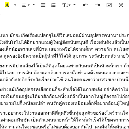
7
แนว มักจะเกิดเรื่องแปลกๆในชีวิตเสมอแม้ผ่านอุปสรรคนานาประการ
ังเติบโตไปได้อีกมากแถมผู้ใหญ่ยังสนับสนุนดี เรื่องเด่นดังแล้วเป็
ี่ยงเล็กน้อยจากเลขที่บ้าน เลขรถหรือได้จากเด็กๆ ความรัก คน
ไง คู่ครองยังมีความเป็นผู้นำที่ไว้ใจได้ สุขภาพ ระวังปวดหลัง หายใ
่ยงการมีปากเสียงไว้เป็นดีที่สุดโดยเฉพาะกับคนที่เป็นหัวหน้าเรา ถ
ฟี่ไปเลย การเงิน ต้องแลกด้วยการลงมือทำเองด้วยตนเอง อาจจะขา
ต่ถ้ายังปกติดก็ระวังเรื่องป่วยไข้ คนโสดคนเขาว่าเรสวยเก่งป่านนี้
ย่างแม้เกิดอุปสรรคเสียก่อนก็จะสำเร็จได้ในภายหลัง อย่าคิดว่าไม่
ถ้ารอเงินก้อนอยู่จะได้มาสักก้อนหนึ่งแต่ถ้าเป็นลาภใหญ่ต้องรอไป
ยามไปก็เหนื่อยเปล่า คนรักคู่ครองเหมือนเด็กที่อยากอ้อนผู้ใหญ่
เพราะอยากจะให้งานออกมาดีที่สุดถึงขั้นทุ่มสุดตัวขอร้องไหว้วานใ
ินค่าคอมมิชชั่น เป็นตัวแทนนายหน้าให้ใครก็สำเร็จได้โชคจากการ
ความสนใจจะชอบหรือไม่ชอบต้องบอกกันไป คนมีคู่ให้หมั่นเอาใจใ