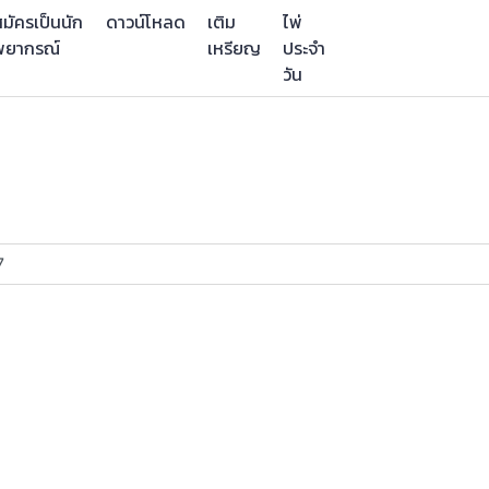
มัครเป็นนัก
ดาวน์โหลด
เติม
ไพ่
พยากรณ์
เหรียญ
ประจำ
วัน