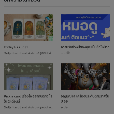
Friday Healing1
ความรักช่วงนี้ของคุณเป็นยังไงบ้าง
Doljai tarot and Astro ครูสอนไพ่ทาโรต์
non🧿
Pick a card เรื่องไพ่อยากบอกอะไร
อัญมณีและเครื่องประดับตามราศีใน
ใน 2 เดือนนี้
ปี 69
Doljai tarot and Astro ครูสอนไพ่ทาโรต์
อ.ปอ