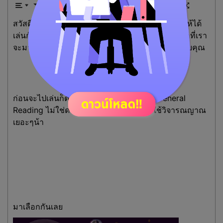
สวัสดีทุกคนนะคะวันนี้แม่หมอบีมี pick a card มาให้ได้
เล่นกัน มีตัวเลือกทั้งหมด 4 ตัวเลือกด้วยกัน ซึ่งหัวข้อที่เรา
จะมาเล่นกันในวันนี้คือ ประโยคที่เขาอยากจะบอกกับคุณ
ก่อนจะไปเล่นก็ต้องบอกว่านี่เป็นการดูแบบ General
Reading ไม่ใช่ดวงของใครคนใดคนหนึ่งใช้วิจารณญาณ
เยอะๆน้า
มาเลือกกันเลย