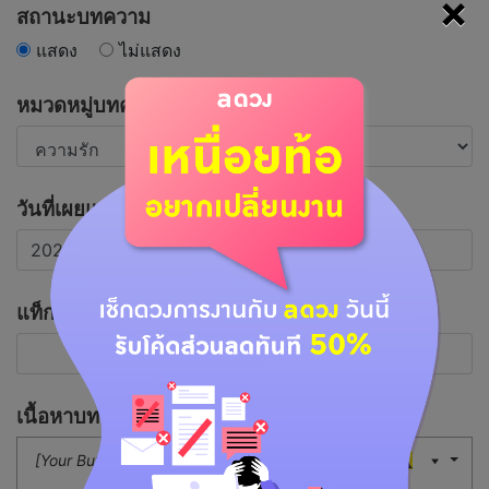
×
สถานะบทความ
แสดง
ไม่แสดง
หมวดหมู่บทความ
วันที่เผยแพร่บทความ
แท็กที่เกี่ยวข้อง
เนื้อหาบทความ
[Your Button]
16