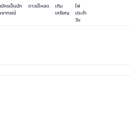
มัครเป็นนัก
ดาวน์โหลด
เติม
ไพ่
พยากรณ์
เหรียญ
ประจำ
วัน