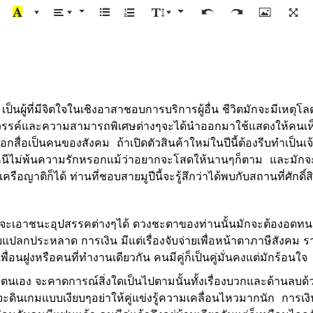
ป็นผู้ที่มีจิตใจในเชิงอาสาชอบการบริการผู้อื่น ชีวิตมักจะมีเหตุโ
สวรรค์และความสามารถพิเศษต่างๆจะได้นำออกมาใช้แสดงให้คนเห็
อกสื่อเป็นคนของสังคม ถ้าเปิดตัวสินค้าใหม่ในปีนี้ต้องรีบทำเป็นเจ
ีไม่พ้นความรักหรอกแม้ว่าอยากจะโสดให้นานๆก็ตาม และมักจะมาแ
ือญาติก็ได้ ท่านที่ชอบสายมูปีนี้จะรู้สึกว่าได้พบกับสถานที่ศักดิ์ส
ลังที่จะเอาชนะอุปสรรคต่างๆได้ ดวงชะตาของท่านนั้นมักจะต้อง
ปลกประหลาด การเงิน มีแต่เรื่องจับจ่ายเพื่อหน้าตาภาษีสังคม ราย
ฝูงหรือคนที่ทำงานเดียวกัน คนมีคู่ก็เป็นคู่มั่นคงแต่มักร้อนใจ
งตนเอง จะคาดการณ์สิ่งใดเป็นไปตามนั้นทั้งเรื่องบวกและด้านลบด้วย ท
ะดินเกมแบบเงียบๆอย่าให้คู่แข่งรู้ความเคลื่อนไหวมากนัก การเง