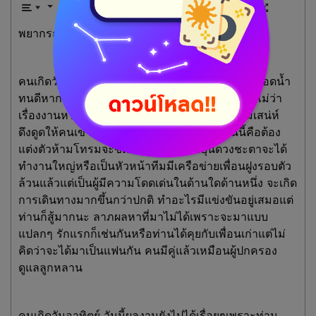
พยากรณ์ประจำวันศุกร์ที่ 16 พฤษภาคม 2568
คนเกิดวันนี้มักจะเป็นมีความมานะพยายามสูง มน้ำอดน้ำ
ทนดีหากตั้งใจในสิ่งใดแล้วก็ไม่ค่อยเปลี่ยนใจง่ายๆไม่ว่า
เรื่องงานหรือเรื่องความรัก แต่ในทางดีคือดวงนี้มีเสน่ห์
ดึงดูดให้คนเข้ามาหาเสมอ เคล็ดลับของคนวันนี้คือต้อง
แต่งตัวห้ามโทรมจะขัดลาภ ในรอบอายุนี้ดวงชะตาจะได้
ทำงานใหญ่หรือเป็นหัวหน้าทีมมีเครือข่ายเพื่อนฝูงรอบตัว
ล้วนแล้วแต่เป็นผู้มีความโดดเด่นในด้านใดด้านหนึ่ง จะเกิด
การเดินทางมากขึ้นกว่าปกติ ทำอะไรมีแข่งขันอยู่เสมอแต่
ท่านก็สู้มากนะ ลาภผลหาที่มาไม่ได้เพราะจะมาแบบ
แปลกๆ รักแรกก็เช่นกันหรือท่านได้คุยกับเพื่อนเก่าแต่ไม่
คิดว่าจะได้มาเป็นแฟนกัน คนมีคู่แล้วเหมือนผู้ปกครอง
ดูแลลูกหลาน
คนเกิดวันอาทิตย์ วันนี้ผลงานยังไปได้เรื่อยๆเพราะท่าน