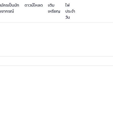
มัครเป็นนัก
ดาวน์โหลด
เติม
ไพ่
พยากรณ์
เหรียญ
ประจำ
วัน