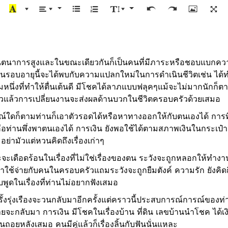
นตนาการสูงและในขณะเดียวกันก็เป็นคนที่มีภาระหรือชอบแบกความค
รอบอายุนี้จะได้พบกับความแปลกใหม่ในการดำเนินชีวิตเช่น ได้
งคมหนึ่งที่ทำให้ตื่นเต้นดี มีโชคได้ลาภแบบฟลุคๆแม้จะไม่มากนักก็ต
รัวแล้วการเปลี่ยนงานจะส่งผลด้านบวกในชีวิตครอบครัวด้วยเสมอ
รณ์ใดก็ตามท่านก็เอาตัวรอดได้หรือหาทางออกให้กับตนเองได้ การที่
ือท่านพึ่งพาตนเองได้ การเงิน ยังพอใช้ได้ตามสภาพเงินในกระเป๋าแค
อย่ามัวแต่หวนคิดถึงเรื่องเก่าๆ
าะจะเดือดร้อนในเรื่องที่ไม่ใช่เรื่องของตน ระวังจะถูกหลอกให้ทำงา
ค่าใช้จ่ายกับคนในครอบครัวแถมระวังจะถูกยืมตังค์ ความรัก ยังคิดถ
อบพูดในเรื่องที่ท่านไม่อยากฟังเสมอ
อครั้งรุ่งเรืองจะวนกลับมาอีกครั้งแต่คราวนี้ประสบการณ์การณ์ของ
่างหายจะกลับมา การเงิน มีโชคในเรื่องบ้าน ที่ดิน เลขบ้านนำโชค ไ
ยหลังเสมอ คนมีคู่แล้วก็เรื่องลิ้นกับฟันนั่นแหละ