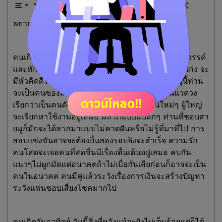
พยากรณ์ประจำวันพุธที่ 1 ตุลาคม 2568
คนเกิดวันนี้มักจะเป็นคนที่มีรสนิยมดี เป็นคนที่มีพรสวรรค์
และทักษะสูง เป็นคนที่มีเสน่ห์ทางวาจาประสานงานเก่ง จะ
มีหัวคิดดีในเรื่องการหารายได้อยู่เสมอ ในรอบอายุนี้ท่าน
จะเป็นคนของสังคมออกสื่อหรือมีคนรู้จักท่านในแวดวง
เรียกว่าเป็นคนดังของหมู่บ้านก็ได้ จะจับงานใหม่ๆ ผู้ใหญ่
จะเรียกหาใช้งานอยู่เสมอ มีลาภแบบแปลกๆ ท่านที่ชอบสา
ยมูก็มักจะได้ลาภมาแบบไม่คาดฝันหรือไม่รู้ที่มาที่ไป การ
สอบแข่งขันอาจจะต้องยื่นสองรอบจึงจะสำเร็จ ความรัก
คนโสดจะเจอคนที่สดชื่นมีเรื่องตื่นเต้นอยู่เสมอ คบกัน
แนวๆไม่ผูกมัดแต่อนาคตถ้าไม่เบื่อกันเสียก่อนก็อาจจะเป็น
คนในอนาคต คนมีคู่แล้วระวังเรื่องการเงินจะสร้างปัญหา
ระวังแฟนชอบเสี่ยงโชคมากไป
คนเกิดวันอาทิตย์ วันนี้สิ่งที่หวังแม้จะยังไม่เต็มร้อยแต่ก็ได้