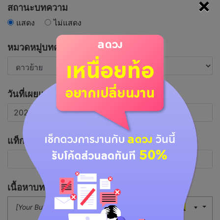
×
สถานะบทความ
แสดง
ไม่แสดง
หมวดหมู่บทความ
วันที่เผยแพร่บทความ
แท็กที่เกี่ยวข้อง
เนื้อหาบทความ
[Your Button]
16