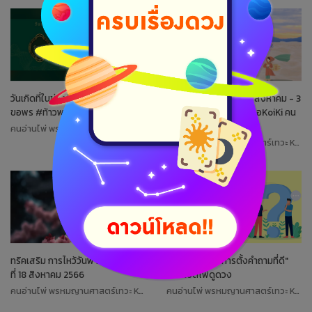
วันเกิดที่ในช่วงนี้ ควรเดินทางไปไหว้
เช็กดวงรายสัปดาห์ 28 สิงหาคม - 3
ขอพร #ท้าวพญายมราช 🙏
กันยายน 2566 กับแม่หมอKoiKi คน
อ่านไพ่
คนอ่านไพ่ พรหมญานศาสตร์เทวะ Koiki
คนอ่านไพ่ พรหมญานศาสตร์เทวะ Koiki
ทริคเสริม การไหว้วันฟ้าอภัย วันศุกร์
ทริคแนะนำ "วิธีการตั้งคำถามที่ดี"
ที่ 18 สิงหาคม 2566
เวลาเปิดไพ่ดูดวง
คนอ่านไพ่ พรหมญานศาสตร์เทวะ Koiki
คนอ่านไพ่ พรหมญานศาสตร์เทวะ Koiki