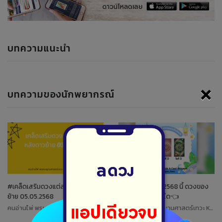
บทความแนะนำ
×
บทความของนักพยากรณ์
#เคล็ดเสริมดวงแต่ละราศี หลังดาว
ให้ไพ่บอกดวง ปี 2568 นี้ ดวงของ
ย้าย 05.05.2568
ท่านจะเด่นในด้านใด👈
คนอ่านไพ่ พรหมญานศาสตร์เทวะ Koiki
คนอ่านไพ่ พรหมญานศาสตร์เทวะ Koiki