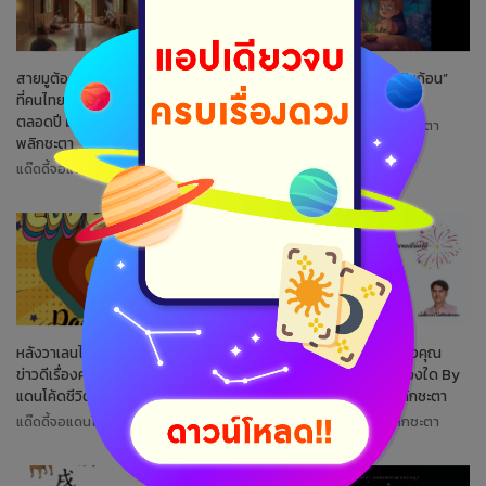
สายมูต้องห้ามพลาด! : 10 สิ่งมงคล
3 วันเกิด ที่ดวงเปิด “รับเงินก้อน”
ที่คนไทยไม่พลาดทำแล้วเฮงรุ่งเรือง
แบบฟ้ารักพ่อ ในสัปดาห์นี้!
ตลอดปี by แด๊ดดี้จอแดนโค้ดชีวิต
แด๊ดดี้จอแดนโค้ดชีวิตพลิกชะตา
พลิกชะตา
แด๊ดดี้จอแดนโค้ดชีวิตพลิกชะตา
หลังวาเลนไทน์นี้ ราศีใดกำลังจะมี
Pick a Card : ความรักของคุณ
ข่าวดีเรื่องความรัก By แด๊ดดี้จอ
เปรียบเสมือนเทพนิยายเรื่องใด By
แดนโค้ดชีวิตพลิกชะตา
แด๊ดดี้จอแดนโค้ดชีวิตพลิกชะตา
แด๊ดดี้จอแดนโค้ดชีวิตพลิกชะตา
แด๊ดดี้จอแดนโค้ดชีวิตพลิกชะตา