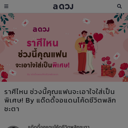
ราศีไหน ช่วงนี้คุณแฟนจะเอาใจใส่เป็น
พิเศษ! By แด๊ดดี้จอแดนโค้ดชีวิตพลิก
ชะตา
แด๊ดดี้จอแดนโค้ดชีวิตพลิกชะตา