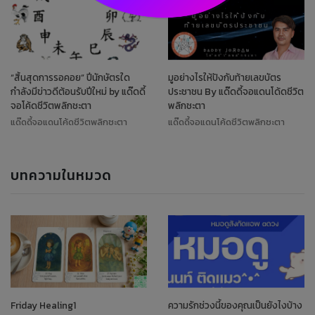
“สิ้นสุดการรอคอย” ปีนักษัตรใด
มูอย่างไรให้ปังกับท้ายเลขบัตร
กำลังมีข่าวดีต้อนรับปีใหม่ by แด๊ดดี้
ประชาชน By แด๊ดดี้จอแดนโด้ดชีวิต
จอโค้ดชีวิตพลิกชะตา
พลิกชะตา
แด๊ดดี้จอแดนโค้ดชีวิตพลิกชะตา
แด๊ดดี้จอแดนโค้ดชีวิตพลิกชะตา
บทความในหมวด
Friday Healing1
ความรักช่วงนี้ของคุณเป็นยังไงบ้าง