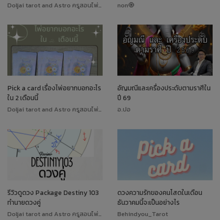
Doljai tarot and Astro ครูสอนไพ่ทาโรต์
non🧿
Pick a card เรื่องไพ่อยากบอกอะไร
อัญมณีและเครื่องประดับตามราศีใน
ใน 2 เดือนนี้
ปี 69
Doljai tarot and Astro ครูสอนไพ่ทาโรต์
อ.ปอ
รีวิวดูดวง Package Destiny 103
ดวงความรักของคนโสดในเดือน
ทำนายดวงคู่
ธันวาคมนี้จะเป็นอย่างไร
Doljai tarot and Astro ครูสอนไพ่ทาโรต์
Behindyou_Tarot