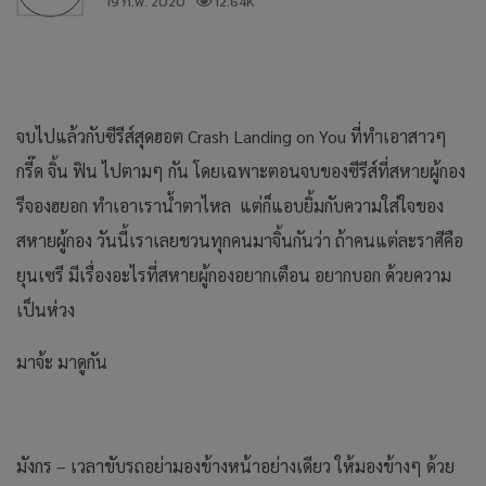
19 ก.พ. 2020
12.64K
จบไปแล้วกับซีรีส์สุดฮอต Crash Landing on You ที่ทำเอาสาวๆ
กรี๊ด จิ้น ฟิน ไปตามๆ กัน โดยเฉพาะตอนจบของซีรีส์ที่สหายผู้กอง
รีจองฮยอก ทำเอาเราน้ำตาไหล แต่ก็แอบยิ้มกับความใส่ใจของ
สหายผู้กอง วันนี้เราเลยชวนทุกคนมาจิ้นกันว่า ถ้าคนแต่ละราศีคือ
ยุนเซรี มีเรื่องอะไรที่สหายผู้กองอยากเตือน อยากบอก ด้วยความ
เป็นห่วง
มาจ้ะ มาดูกัน
มังกร – เวลาขับรถอย่ามองข้างหน้าอย่างเดียว ให้มองข้างๆ ด้วย