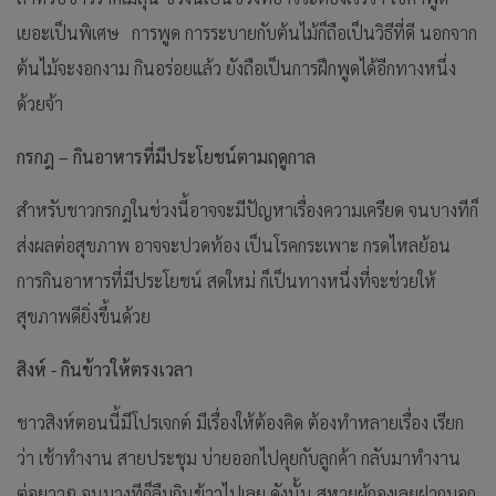
เยอะเป็นพิเศษ การพูด การระบายกับต้นไม้ก็ถือเป็นวิธีที่ดี นอกจาก
ต้นไม้จะงอกงาม กินอร่อยแล้ว ยังถือเป็นการฝึกพูดได้อีกทางหนึ่ง
ด้วยจ้า
กรกฎ – กินอาหารที่มีประโยชน์ตามฤดูกาล
สำหรับชาวกรกฎในช่วงนี้อาจจะมีปัญหาเรื่องความเครียด จนบางทีก็
ส่งผลต่อสุขภาพ อาจจะปวดท้อง เป็นโรคกระเพาะ กรดไหลย้อน
การกินอาหารที่มีประโยชน์ สดใหม่ ก็เป็นทางหนึ่งที่จะช่วยให้
สุขภาพดียิ่งขึ้นด้วย
สิงห์ - กินข้าวให้ตรงเวลา
ชาวสิงห์ตอนนี้มีโปรเจกต์ มีเรื่องให้ต้องคิด ต้องทำหลายเรื่อง เรียก
ว่า เช้าทำงาน สายประชุม บ่ายออกไปคุยกับลูกค้า กลับมาทำงาน
ต่อยาวๆ จนบางทีก็ลืมกินข้าวไปเลย ดังนั้น สหายผู้กองเลยฝากบอก