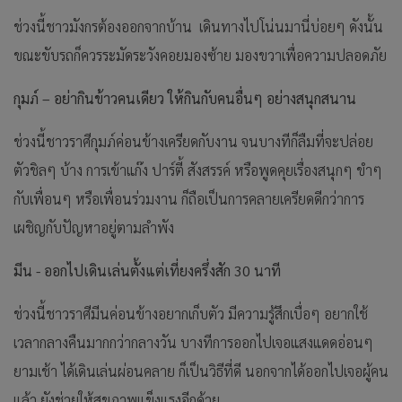
ช่วงนี้ชาวมังกรต้องออกจากบ้าน เดินทางไปโน่นมานี่บ่อยๆ ดังนั้น
ขณะขับรถก็ควรระมัดระวังคอยมองซ้าย มองขวาเพื่อความปลอดภัย
กุมภ์ – อย่ากินข้าวคนเดียว ให้กินกับคนอื่นๆ อย่างสนุกสนาน
ช่วงนี้ชาวราศีกุมภ์ค่อนข้างเครียดกับงาน จนบางทีก็ลืมที่จะปล่อย
ตัวชิลๆ บ้าง การเข้าแก๊ง ปาร์ตี้ สังสรรค์ หรือพูดคุยเรื่องสนุกๆ ขำๆ
กับเพื่อนๆ หรือเพื่อนร่วมงาน ก็ถือเป็นการคลายเครียดดีกว่าการ
เผชิญกับปัญหาอยู่ตามลำพัง
มีน - ออกไปเดินเล่นตั้งแต่เที่ยงครึ่งสัก 30 นาที
ช่วงนี้ชาวราศีมีนค่อนข้างอยากเก็บตัว มีความรู้สึกเบื่อๆ อยากใช้
เวลากลางคืนมากกว่ากลางวัน บางทีการออกไปเจอแสงแดดอ่อนๆ
ยามเช้า ได้เดินเล่นผ่อนคลาย ก็เป็นวิธีที่ดี นอกจากได้ออกไปเจอผู้คน
แล้ว ยังช่วยให้สุขภาพแข็งแรงอีกด้วย