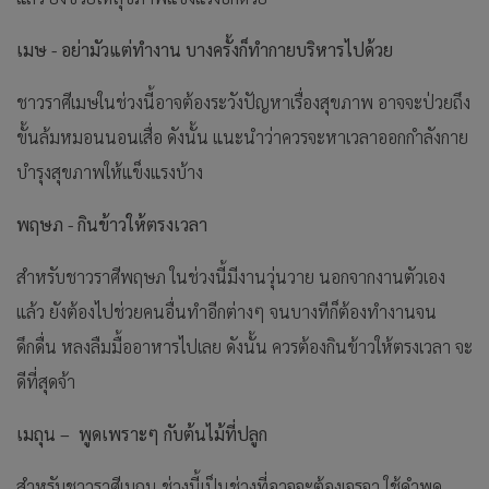
เมษ - อย่ามัวแต่ทำงาน บางครั้งก็ทำกายบริหารไปด้วย
ชาวราศีเมษในช่วงนี้อาจต้องระวังปัญหาเรื่องสุขภาพ อาจจะป่วยถึง
ขั้นล้มหมอนนอนเสื่อ ดังนั้น แนะนำว่าควรจะหาเวลาออกกำลังกาย
บำรุงสุขภาพให้แข็งแรงบ้าง
พฤษภ - กินข้าวให้ตรงเวลา
สำหรับชาวราศีพฤษภ ในช่วงนี้มีงานวุ่นวาย นอกจากงานตัวเอง
แล้ว ยังต้องไปช่วยคนอื่นทำอีกต่างๆ จนบางทีก็ต้องทำงานจน
ดึกดื่น หลงลืมมื้ออาหารไปเลย ดังนั้น ควรต้องกินข้าวให้ตรงเวลา จะ
ดีที่สุดจ้า
เมถุน – พูดเพราะๆ กับต้นไม้ที่ปลูก
สำหรับชาวราศีเมถุน ช่วงนี้เป็นช่วงที่อาจจะต้องเจรจา ใช้คำพูด