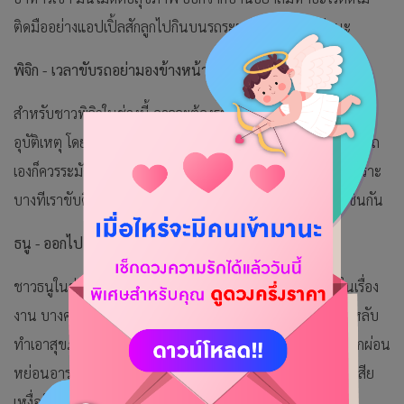
ติดมืออย่างแอปเปิ้ลสักลูกไปกินบนรถระหว่างทางจะดีกว่านะ
พิจิก - เวลาขับรถอย่ามองข้างหน้าอย่างเดียว ให้มองข้างๆ ด้วย
สำหรับชาวพิจิกในช่วงนี้ อาจจะต้องระมัดระวังเป็นพิเศษในเรื่อง
อุบัติเหตุ โดยเฉพาะอุบัติเหตุจากการเดินทาง ดังนั้นหากต้องขับรถ
เองก็ควรระมัดระวังให้ดี ควรมองข้างๆ มองซ้ายมองขวาบ้าง เพราะ
บางทีเราขับดี แต่คนอื่นอาจจะประมาทจนมาเฉี่ยวชนเราได้เช่นกัน
ธนู - ออกไปเดินเล่นตั้งแต่เที่ยงครึ่งสัก 30 นาที
ชาวธนูในช่วงนี้มีแต่เรื่องเครียดๆ เข้ามา บางคนอาจจะเป็นในเรื่อง
งาน บางคนก็เป็นเรื่องความรัก บางทีก็เครียดจนถึงขั้นนอนไม่หลับ
ทำเอาสุขภาพโทรมไปอีก ดังนั้น ช่วงพักเที่ยงลองหาเวลาไปพักผ่อน
หย่อนอารมณ์ ไปเดินเล่นสัก 30 นาที เพราะการออกกำลังกายเสีย
เหงื่อก็ช่วยให้เราหายเครียด หายกังวลไปได้เช่นกัน