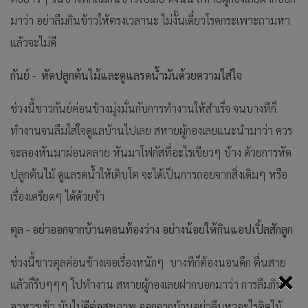
มาว่า อย่าลืมกินข้าวให้ตรงเวลานะ ไม่งั้นเดี๋ยวโรคกระเพาะถามหา
แล้วจะไม่ดี
กันย์ - หัดปลูกต้นไม้และดูแลรดน้ำมันด้วยความใส่ใจ
ช่วงนี้ชาวกันย์ค่อนข้างมุ่งมั่นกับการทำงานให้สำเร็จ จนบางทีก็
ทำงานจนลืมใส่ใจดูแลบ้านไปเลย สหายผู้กองเลยแนะนำมาว่า ควร
จะลองหันมาผ่อนคลาย หันมาโฟกัสที่อะไรเขียวๆ บ้าง ด้วยการหัด
ปลูกต้นไม้ ดูแลรดน้ำให้เติบโต จะได้เป็นการถอยจากสิ่งเดิมๆ หรือ
เรื่องเครียดๆ ได้ด้วยจ้า
ตุล - อย่าออกจากบ้านตอนท้องว่าง อย่างน้อยให้กินแอปเปิ้ลสักลูก
ช่วงนี้ชาวตุลค่อนข้างเจอเรื่องหนักๆ บางทีก็ต้องนอนดึก ตื่นสาย
×
แล้วก็รีบๆๆๆ ไปทำงาน สหายผู้กองเลยฝากบอกมาว่า การลืมกิน
อาหารเช้า มันไม่ดีต่อสุขภาพ ออกจากบ้านอย่าลืมหาอะไรติดไม้