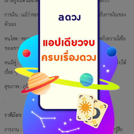
เอาอยู่หมัด และได้รับผลตอบแทนให้สมกับสิ่งที่เหนื่อยไป
การเงิน : แม้ว่าจะบริหารการเงินได้ดี แต่ก็ยังไม่พอใจกับการเงินของ
ตัวเอง
คนโสด : พบเจอคนหน้าตาน่ารักเข้ามา ระวังจะแพ้ใจกับความใส่ใจ
ของเขานะคะ
คนมีคู่ : ต่างฝ่ายต่างดูแลกันและกันเป็นอย่างดี ความสัมพันธ์ไปได้
เรื่อย ๆ
สุขภาพ : ภูมิแพ้อากาศ ขนสัตว์ ฝุ่น
.
ราศีมังกร
การงาน : มีการเปลี่ยนแปลงเกิดขึ้นในที่ทำงาน อาจทำให้เรารู้สึก