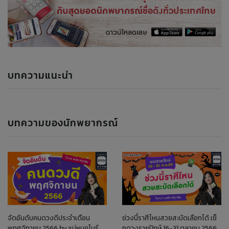
บทความแนะนำ
บทความของนักพยากรณ์
จัดอันดับคนดวงดีประจำเดือน
ช่วงนี้ราศีไหนสวยสะบัดเลือกได้ เช็
พฤศจิกายน 2566 by แม่หมอไมร์
กดวงรายปักษ์ 16-31 ตุลาคม 2566