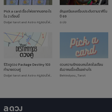
Pick a card เรื่องไพ่อยากบอกอะไร
อัญมณีและเครื่องประดับตามราศีใน
ใน 2 เดือนนี้
ปี 69
Doljai tarot and Astro ครูสอนไพ่ทาโรต์
อ.ปอ
รีวิวดูดวง Package Destiny 103
ดวงความรักของคนโสดในเดือน
ทำนายดวงคู่
ธันวาคมนี้จะเป็นอย่างไร
Doljai tarot and Astro ครูสอนไพ่ทาโรต์
Behindyou_Tarot