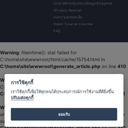
ประกาศการคุ้มครองข้อมูลส่วนบุคคล
(Privacy Notice)
ขอความช่วยเหลือ
Open Source License
FAQ
Warning
: filemtime(): stat failed for
C:\home\site\wwwroot/html/cache/15754.html in
C:\home\site\wwwroot\generate_article.php
on line
410
Warning
: filemtime(): stat failed for
การใช้คุกกี้
C:\home\site\wwwroot/html/cache/15754.html in
เราใช้คุกกี้เพื่อให้ทุกคนได้ประสบการณ์การใช้งานที่ดียิ่งขึ้น
C:\home\site\wwwroot\generate_article.php
on line
411
ปรับแต่งคุกกี้
Warning
:
unlink(C:\home\site\wwwroot/html/cache/15754.html): No
ยอมรับ
such file or directory in
C:\home\site\wwwroot\generate_article.php
on line
413