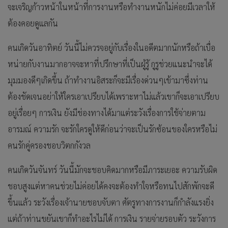
จะเจริญก้าวหน้าในหน้าที่การงานหรือทำงานหนักไม่ค่อยมีเวลาให้
ต้องคอยดูแลกัน
คนเกิดวันอาทิตย์ วันนี้ไม่ควรจอยู่กับเรื่องในอดีตมากนักหรือถ้าเบื่อ
หน่ายกับงานมากอาจจะหาที่ปรึกษาที่เป็นผู้รู้ กูรูช่วยแนะนำจะได้
มุมมองดีๆเกิดขึ้น ถ้าทำงานอิสระก็จะมีเรื่องด่วนๆเข้ามาซึ่งท่าน
ต้องชัดเจนอย่าให้ใครเอาเปรียบได้เพราะหาไม่แล้วเขาก็จะเอาเปรียบ
อยู่เรื่อยๆ การเงิน ยังมีช่องทางได้มาแต่ระวังเรื่องการใช้จ่ายตาม
อารมณ์ ความรัก จะรักใครดูให้ดีก่อนว่าจะเป็นรักซ้อนของใครหรือไม่
คนรักคู่ครองชอบวิตกกังวล
คนเกิดวันจันทร์ วันนี้มักจะชอบคิดมากหรือมีภาระเยอะ ความรับผิด
ชอบสูงแต่หาคนช่วยไม่ค่อยได้คงจะต้องทำใจหรือทนไปสักพักจะดี
ขึ้นแล้ว ระวังเรื่องเจ้านายชอบจับตา ศัตรูทางการงานก็กำลังแรงยิ่ง
แต่ถ้าท่านขยันเขาก็ทำอะไรไม่ได้ การเงิน รายจ่ายรอบตัว ระวังการ