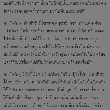
ลองให้แฟนซื้อ ความรัก มั่นคงในรักที่มีนั่นแหละถ้าท่านไม่งอแง คน
โสดจะเจอคนฉลาดล้ำท่านตามเขาไม่ทันนะจะบอกให้
คนเกิดวันพฤหัสบดี วันนี้โอกาสต่างๆจะเข้ามาหาท่านแต่คงต้อง
กล้ารับเอาไว้หรือไขว่คว้าก่อนเพราะถ้าท่านไม่เอาก็มีคนพร้อมจะฉก
ไปเหมือนกัน ท่านจะได้รับการยกย่อง การเงิน มีคนพร้อมจะคุย
พร้อมจะช่วยเหลืออยู่นะ จะได้เงินได้โชค ความรัก มั่นคงดีความ
สัมพันธ์คืบหน้าหรือเร่งมือในการสร้างฐานะ คนโสดเป็นวันโชคดีสัก
เรื่องถ้าไม่ใช่เรื่องงานก็เป็นเรื่องคนที่เข้ามาพร้อมกับเรื่องดีๆ
คนเกิดวันศุกร์ วันนี้เรื่องละล้าละลังจะเกิดขึ้นไม่รู้จะไปทางไหนดี จะ
ได้งานเข้ามาพร้อมๆกันหรือมีคนเร่งให้ต้องตัดสินใจเรื่องใดเรื่องหนึ่ง
ให้ใช้ประสบการณ์ที่ผ่านมาในการแก้ไขปัญหา ถ้าอยากเปลี่ยนงาน
ให้คิดข้อดีข้อเสียเยอะๆอย่ารีบร้อน การเงิน ได้เงินเข้ากระเป๋าอย่า
เพิ่งรีบใช้เพราะรายจ่ายจรกำลังจะมา ความรัก ถ้าเพิ่งเจ็บมาก็อย่า