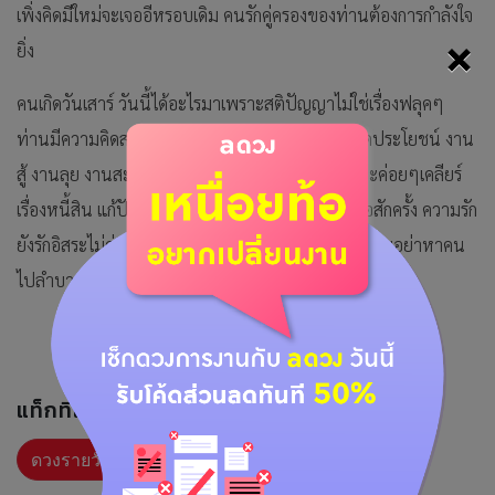
เพิ่งคิดมีใหม่จะเจออีหรอบเดิม คนรักคู่ครองของท่านต้องการกำลังใจ
×
ยิ่ง
คนเกิดวันเสาร์ วันนี้ได้อะไรมาเพราะสติปัญญาไม่ใช่เรื่องฟลุคๆ
ท่านมีความคิดสร้างสรรค์ใดๆควรเอาออกมาใช้ให้เกิดประโยชน์ งาน
สู้ งานลุย งานสะสางเป็นหนทางของท่าน การเงิน จะค่อยๆเคลียร์
เรื่องหนี้สิน แก้ปัญหาได้ถูกจุด ใครบอกโชคให้ลองเชื่อสักครั้ง ความรัก
ยังรักอิสระไม่ค่อยอยากผูกมัดมากนัก โลกส่วนตัวยังเยอะอย่าหาคน
ไปลำบากด้วยเลย คนรักคู่ครองมีเรื่องดื้อรั้นทำตามใจเสมอ
แท็กที่เกี่ยวข้อง :
ดวงรายวัน