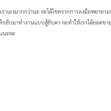
วเราเองมากกว่านะ จะได้โชคจากการลงมือพยายามท
้กลับมาทำงานแบบสู้ยิบตา จะทำให้เราได้ยอดขายค
านนะคะ