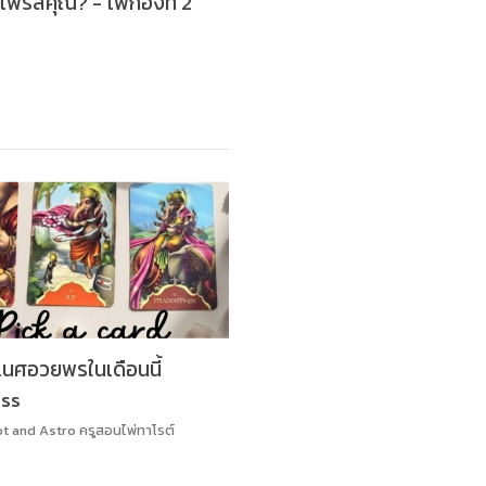
ไพรส์คุณ? - ไพ่กองที่ 2
เนศอวยพรในเดือนนี้
ss
ot and Astro ครูสอนไพ่ทาโรต์