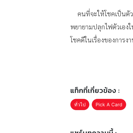
คนที่จะให้โชคเป็นตั
พยายามปลุกไฟตัวเองให
โชคดีในเรื่องของการง
แท็กที่เกี่ยวข้อง :
ทั่วไป
Pick A Card
แชร์บทความนี้ :