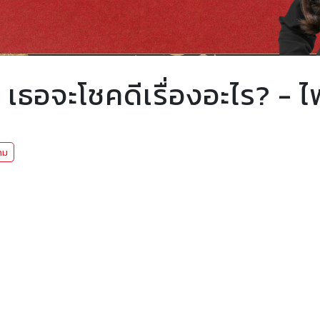
เธอจะโชคดีเรื่องอะไร? - ไพ
าม