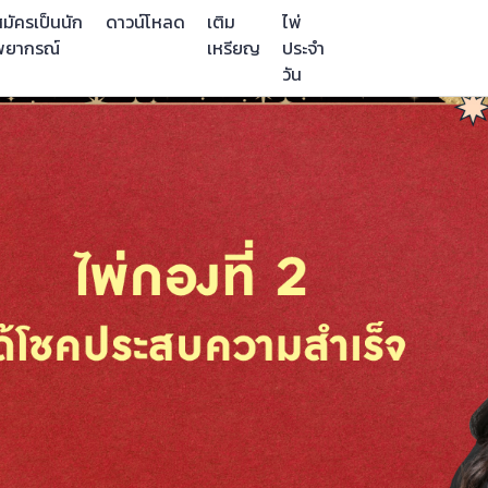
มัครเป็นนัก
ดาวน์โหลด
เติม
ไพ่
พยากรณ์
เหรียญ
ประจำ
วัน