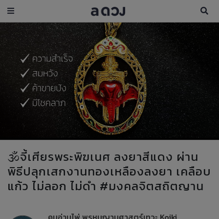
🕉️จี้เศียรพระพิฆเนศ ลงยาสีแดง ผ่าน
พิธีปลุกเสกงานทองเหลืองลงยา เคลือบ
แก้ว ไม่ลอก ไม่ดำ #มงคลจิตสถิตญาน
คนอ่านไพ่ พรหมญานศาสตร์เทวะ Koiki