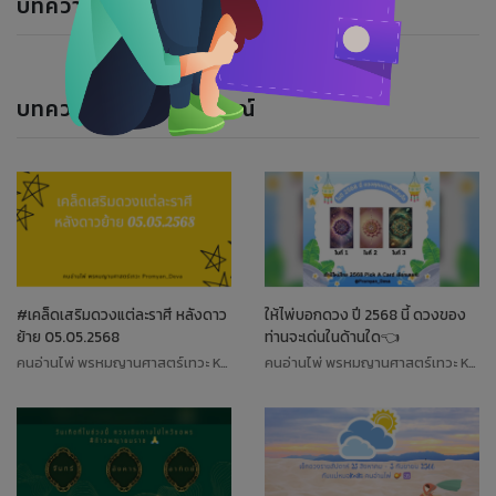
บทความแนะนำ
บทความของนักพยากรณ์
#เคล็ดเสริมดวงแต่ละราศี หลังดาว
ให้ไพ่บอกดวง ปี 2568 นี้ ดวงของ
ย้าย 05.05.2568
ท่านจะเด่นในด้านใด👈
คนอ่านไพ่ พรหมญานศาสตร์เทวะ Koiki
คนอ่านไพ่ พรหมญานศาสตร์เทวะ Koiki