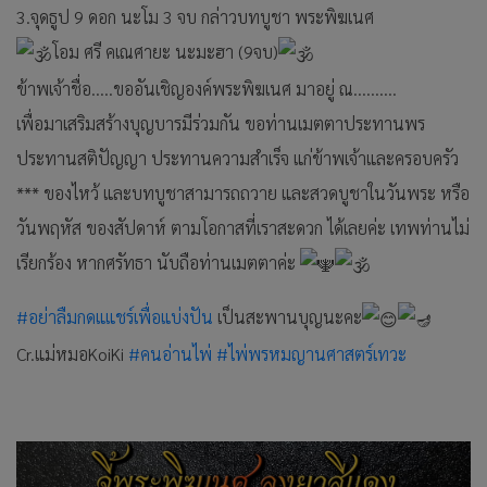
3.จุดธูป 9 ดอก นะโม 3 จบ กล่าวบทบูชา พระพิฆเนศ
โอม ศรี คเณศายะ นะมะฮา (9จบ)
ข้าพเจ้าชื่อ.....ขออันเชิญองค์พระพิฆเนศ มาอยู่ ณ..........
เพื่อมาเสริมสร้างบุญบารมีร่วมกัน ขอท่านเมตตาประทานพร
ประทานสติปัญญา ประทานความสำเร็จ แก่ข้าพเจ้าและครอบครัว
*** ของไหว้ และบทบูชาสามารถถวาย และสวดบูชาในวันพระ หรือ
วันพฤหัส ของสัปดาห์ ตามโอกาสที่เราสะดวก ได้เลยค่ะ เทพท่านไม่
เรียกร้อง หากศรัทธา นับถือท่านเมตตาค่ะ
#อย่าลืมกดแแชร์เพื่อแบ่งปัน
เป็นสะพานบุญนะคะ
Cr.แม่หมอKoiKi
#คนอ่านไพ่
#ไพ่พรหมญานศาสตร์เทวะ