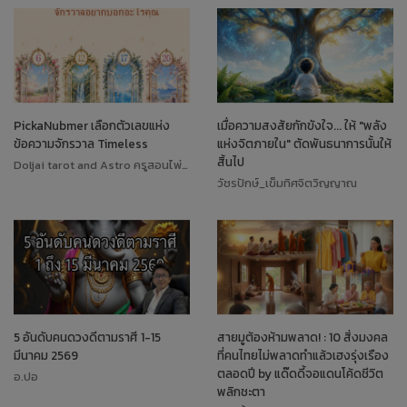
PickaNubmer เลือกตัวเลขแห่ง
เมื่อความสงสัยกักขังใจ... ให้ "พลัง
ข้อความจักรวาล Timeless
แห่งจิตภายใน" ตัดพันธนาการนั้นให้
สิ้นไป
Doljai tarot and Astro ครูสอนไพ่ทาโรต์
วัชรปักษ์_เข็มทิศจิตวิญญาณ
5 อันดับคนดวงดีตามราศี 1-15
สายมูต้องห้ามพลาด! : 10 สิ่งมงคล
มีนาคม 2569
ที่คนไทยไม่พลาดทำแล้วเฮงรุ่งเรือง
ตลอดปี by แด๊ดดี้จอแดนโค้ดชีวิต
อ.ปอ
พลิกชะตา