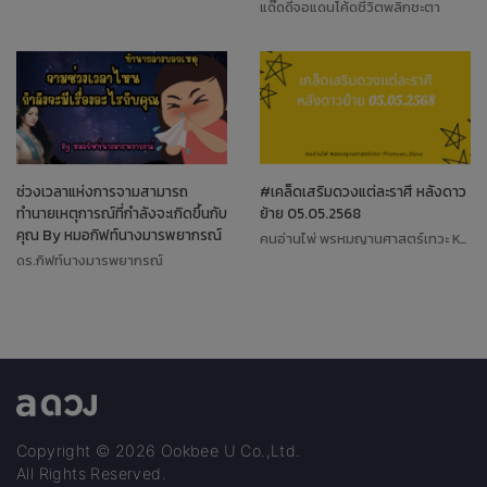
แด๊ดดี้จอแดนโค้ดชีวิตพลิกชะตา
ช่วงเวลาแห่งการจามสามารถ
#เคล็ดเสริมดวงแต่ละราศี หลังดาว
ทำนายเหตุการณ์ที่กำลังจะเกิดขึ้นกับ
ย้าย 05.05.2568
คุณ By หมอกิฟท์นางมารพยากรณ์
คนอ่านไพ่ พรหมญานศาสตร์เทวะ Koiki
ดร.กิฟท์นางมารพยากรณ์
Copyright © 2026 Ookbee U Co.,Ltd.
All Rights Reserved.