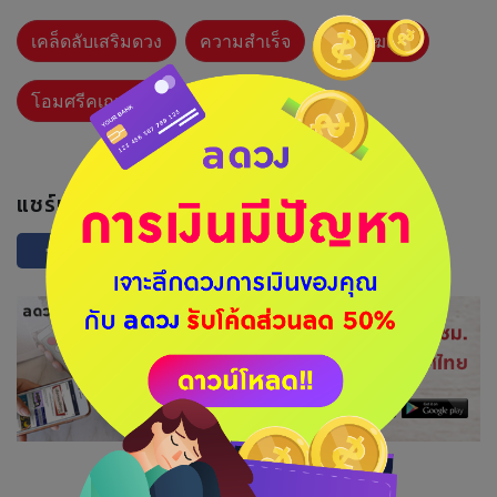
เคล็ดลับเสริมดวง
ความสำเร็จ
พระพิฆเนศ
โอมศรีคเณศายะ
แชร์บทความนี้ :