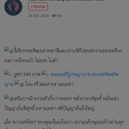
+ ติดตาม
25 มี.ค. 2023
110
จี้เศียรพระพิฆเนศ ลงยาสีแดง ผ่านพิธีปลุกเสกงานทองเหลือง
ลงยา เคลือบแก้ว ไม่ลอก ไม่ดำ
บูชา 399 บาท
#แถมฟรีธูปพญานาค
#มงคลจิตสถิต
ญาน
โอม ศรี คเณศายะ นะมะฮา
เสริมบารมี ความสำเร็จ การเจรจา พลังงานบริสุทธิ์ พลังแห่ง
ปัญญาอันพิสุทธิ์ มหาเมตตา สติปัญญาอันยิ่งใหญ่
เมื่อ 'ความศรัทธา' ของคุณเข็มแข็งกว่า 'ความกลัว'คุณจะก้าวผ่านทุก