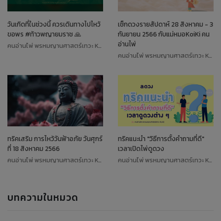
วันเกิดที่ในช่วงนี้ ควรเดินทางไปไหว้
เช็กดวงรายสัปดาห์ 28 สิงหาคม - 3
ขอพร #ท้าวพญายมราช 🙏
กันยายน 2566 กับแม่หมอKoiKi คน
อ่านไพ่
คนอ่านไพ่ พรหมญานศาสตร์เทวะ Koiki
คนอ่านไพ่ พรหมญานศาสตร์เทวะ Koiki
ทริคเสริม การไหว้วันฟ้าอภัย วันศุกร์
ทริคแนะนำ "วิธีการตั้งคำถามที่ดี"
ที่ 18 สิงหาคม 2566
เวลาเปิดไพ่ดูดวง
คนอ่านไพ่ พรหมญานศาสตร์เทวะ Koiki
คนอ่านไพ่ พรหมญานศาสตร์เทวะ Koiki
บทความในหมวด