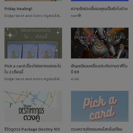
Friday Healing1
ความรักช่วงนี้ของคุณเป็นยังไงบ้าง
Doljai tarot and Astro ครูสอนไพ่ทาโรต์
non🧿
Pick a card เรื่องไพ่อยากบอกอะไร
อัญมณีและเครื่องประดับตามราศีใน
ใน 2 เดือนนี้
ปี 69
Doljai tarot and Astro ครูสอนไพ่ทาโรต์
อ.ปอ
รีวิวดูดวง Package Destiny 103
ดวงความรักของคนโสดในเดือน