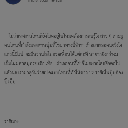
11 เม.ย. 2023
326
ไม่ว่าเทศกาลไหนก็ยังโสดอยู่ในโหมดต้องการคนรู้ใจ สาว ๆ สายมู
คนไหนที่กำลังมองหาหนุ่มที่ใช่มาทางนี้จ้าาา ถ้าอยากเจอคนจริงใจ
แถวนี้มีแน่! จะมีหวานใจไปอวดเพื่อนได้แต่ละที หายากยิ่งกว่างม
เข็มในมหาสมุทรซะอีก เห้อ~ ถ้าเจอคนที่ใช่ ก็ไม่อยากโสดอีกต่อไป
แล้วนะ เรามาดูกันว่าสเปคแบบไหนที่ทำให้ชาว 12 ราศีเห็นปุ๊บต้อง
ปิ๊งปั๊บ!
ราศีเมษ