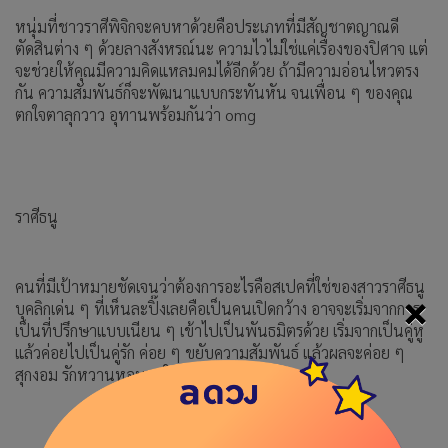
หนุ่มที่ชาวราศีพิจิกจะคบหาด้วยคือประเภทที่มีสัญชาตญาณดี
ตัดสินต่าง ๆ ด้วยลางสังหรณ์นะ ความไวไม่ใช่แค่เรื่องของปิศาจ แต่
จะช่วยให้คุณมีความคิดแหลมคมได้อีกด้วย ถ้ามีความอ่อนไหวตรง
กัน ความสัมพันธ์ก็จะพัฒนาแบบกระทันหัน จนเพื่อน ๆ ของคุณ
ตกใจตาลุกวาว อุทานพร้อมกันว่า omg
ราศีธนู
คนที่มีเป้าหมายชัดเจนว่าต้องการอะไรคือสเปคที่ใช่ของสาวราศีธนู
×
บุคลิกเด่น ๆ ที่เห็นละปิ๊งเลยคือเป็นคนเปิดกว้าง อาจจะเริ่มจากการ
เป็นที่ปรึกษาแบบเนียน ๆ เข้าไปเป็นพันธมิตรด้วย เริ่มจากเป็นคู่หู
แล้วค่อยไปเป็นคู่รัก ค่อย ๆ ขยับความสัมพันธ์ แล้วผลจะค่อย ๆ
สุกงอม รักหวานหอมจนใครก็อิจฉา