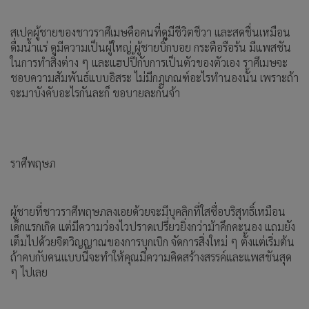
สเปคผู้ชายของชาวราศีเมษคือคนที่ดูมีชีวิตชีวา และสดชื่นเหมือน
ดื่มน้ำแร่ ดูมีความเป็นผู้ใหญ่ ผู้ชายบิ๊กบอย กระตือรือร้น มีแพสชัน
ในการทำสิ่งต่าง ๆ และแฮปปี้กับการเป็นตัวของตัวเอง ราศีเมษจะ
ชอบความสัมพันธ์แบบอิสระ ไม่มีกฎเกณฑ์อะไรทำนองนั้น เพราะถ้า
จะมาบังคับอะไรกันละก็ ขอบายละกันจ้า
ราศีพฤษภ
ผู้ชายที่ชาวราศีพฤษภลงเอยด้วยจะมีบุคลิกที่ใสซื่อบริสุทธิ์เหมือน
เด็กแรกเกิด แต่มีความว่องไวปราดเปรี่ยวยิ่งกว่าม้าคึกคะนอง แถมยัง
เต็มไปด้วยจิตวิญญาณของการบุกเบิก จัดการสิ่งใหม่ ๆ ตั้งแต่เริ่มต้น
ถ้าคบกับคนแบบนี้จะทำให้คุณมีความคิดสร้างสรรค์และแพสชันสุด
ๆ ไปเลย