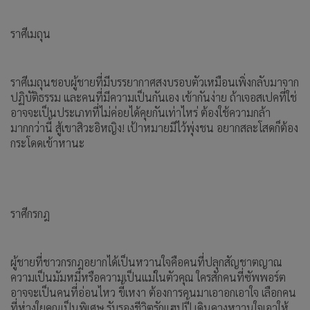
ราศีเมถุน
ราศีเมถุนชอบผู้ชายที่มีบรรยากาศสงบรอบตัวเหมือนเพิ่งกลับมาจาก
ปฏิบัติธรรม และคนที่มีความเป็นกันเอง เข้ากันง่าย ถ้าเจอสเปคที่ใช่
อาจจะเป็นประเภทที่ไม่ค่อยได้คุยกันเท่าไหร่ ต้องใช้ความกล้า
มากกว่านี้ สู้เขาสิวะอิหญิง! เป้าหมายมีไว้พุ่งชน อยากสละโสดก็ต้อง
กระโดดเข้าหานะ
ราศีกรกฎ
ผู้ชายที่ชาวกรกฎอยากได้เป็นหวานใจคือคนที่ปลุกสัญชาตญาณ
ความเป็นมัมหมีหรือความเป็นแม่ในตัวคุณ ใครสักคนที่ซัพพอร์ต
อาจจะเป็นคนที่อ่อนไหว ขี้เหงา ต้องการคนมาเอาอกเอาใจ เลือกคน
ที่ห่วงใยคุณเป็นพิเศษ รับรองชีวิตรักแฮปปี้ เดินควงหวานใจเอาให้