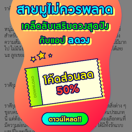
ราศีมังกร
หนุ่มที่มีความก้าวหน้าและเป็นคนที่จริงจังคือแบบที่ชอบคนที่ใช่
สำหรับราศีมังกร เพราะจะทำให้เราคิดถึงอนาคตไปด้วย ถ้าคิดถึง
ความสัมพันธ์ที่จริงจังจะรู้สึกได้ว่าคนนี้ใช่เลย โดนใจฉันเลย ไม่มีมาก
ไป ไม่มีน้อยไป ถูกใจทุกอย่าง เตรียมพาคนที่ถูกใจไปไหว้แม่ได้เลย
นะ ลูกเขยแม่มาแล้วว
ราศีกุมภ์
ราศีกุมภ์ชอบคนที่ชอบเรียนรู้ อยากรู้อยากเห็นในการเข้าใจสิ่งต่าง ๆ
ชอบคนฉลาดแบบไอคิวสูงปรี๊ดดด คุณจะรู้สึกตื่นเต้นกับคนประเภท
นี้ แต่ต้องตั้งสติก่อนเลือกนะจ๊ะ ไม่งั้นอาจจะพลาดได้ ต้องเลือกคนที่
มีความผ่อนคลายด้วยนะ ชีวิตจะได้ไม่ซีเรียสเกินไป ได้มีทั้งรักแบบ
แฮปปี้และเรียนรู้ไปด้วย ฟินสุด ๆ