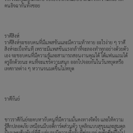
คนอิจฉากันทั้งซอย
ราศีสิงห์
ราศีสิงห์จะชอบคนที่มีแพสชันและมีความท้าทาย อะไรง่าย ๆ ราศี
สิงห์จะเบื่อทันที เพราะมีแพสชันแรงกล้าที่จะลองทำทุกอย่างด้วยตัว
เอง จะชอบคนที่มีความรู้และสามารถสอนงานคุณได้ ได้แฟนแถมได้
ครูอีกด้วยนะ คนที่จะแชร์ความสนุก ออกไปจอยกันในวันหยุดหรือ
เทศกาลต่าง ๆ หวานจนมดขึ้นไม่หยุด
ราศีกันย์
ชาวราศีกันย์จะคบหากับคนที่มีความมั่นคงทางจิตใจ และให้ความ
รู้สึกปลอดภัย เหมือนมีบอดี้การ์ดส่วนตัว บุคลิกแบบสุขุมและสมดุล
มีมนุษยสัมพันธ์ที่ดี แต่แอบมีความดื้อรั้นที่ซ่อนอยู่ ดูเซ็กซี่ขยี้ใจไป