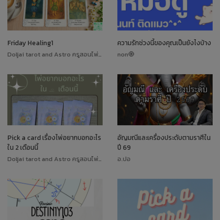
Friday Healing1
ความรักช่วงนี้ของคุณเป็นยังไงบ้าง
Doljai tarot and Astro ครูสอนไพ่ทาโรต์
non🧿
Pick a card เรื่องไพ่อยากบอกอะไร
อัญมณีและเครื่องประดับตามราศีใน
ใน 2 เดือนนี้
ปี 69
Doljai tarot and Astro ครูสอนไพ่ทาโรต์
อ.ปอ