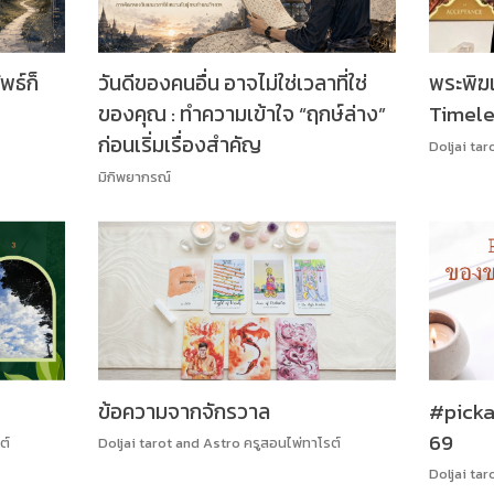
พธ์ก็
วันดีของคนอื่น อาจไม่ใช่เวลาที่ใช่
พระพิฆ
ของคุณ : ทำความเข้าใจ “ฤกษ์ล่าง”
Timele
ก่อนเริ่มเรื่องสำคัญ
Doljai tar
มิกิพยากรณ์
ข้อความจากจักรวาล
#picka
69
ต์
Doljai tarot and Astro ครูสอนไพ่ทาโรต์
Doljai tar