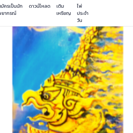
มัครเป็นนัก
ดาวน์โหลด
เติม
ไพ่
พยากรณ์
เหรียญ
ประจำ
วัน