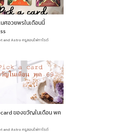
เนศอวยพรในเดือนนี้
ss
ot and Astro ครูสอนไพ่ทาโรต์
card ของขวัญในเดือน พค
ot and Astro ครูสอนไพ่ทาโรต์