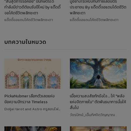
“สิ้นสุดการรอคอย” ปีนักษัตรใด
มูอย่างไรให้ปังกับท้ายเลขบัตร
กำลังมีข่าวดีต้อนรับปีใหม่ by แด๊ดดี้
ประชาชน By แด๊ดดี้จอแดนโด้ดชีวิต
จอโค้ดชีวิตพลิกชะตา
พลิกชะตา
แด๊ดดี้จอแดนโค้ดชีวิตพลิกชะตา
แด๊ดดี้จอแดนโค้ดชีวิตพลิกชะตา
บทความในหมวด
PickaNubmer เลือกตัวเลขแห่ง
เมื่อความสงสัยกักขังใจ... ให้ "พลัง
ข้อความจักรวาล Timeless
แห่งจิตภายใน" ตัดพันธนาการนั้นให้
สิ้นไป
Doljai tarot and Astro ครูสอนไพ่ทาโรต์
วัชรปักษ์_เข็มทิศจิตวิญญาณ