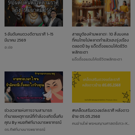
5 อันดับคนดวงดีตามราศี 1-15
สายมูต้องห้ามพลาด! : 10 สิ่งมงคล
มีนาคม 2569
ที่คนไทยไม่พลาดทำแล้วเฮงรุ่งเรือง
ตลอดปี by แด๊ดดี้จอแดนโค้ดชีวิต
อ.ปอ
พลิกชะตา
แด๊ดดี้จอแดนโค้ดชีวิตพลิกชะตา
ช่วงเวลาแห่งการจามสามารถ
#เคล็ดเสริมดวงแต่ละราศี หลังดาว
ทำนายเหตุการณ์ที่กำลังจะเกิดขึ้นกับ
ย้าย 05.05.2568
คุณ By หมอกิฟท์นางมารพยากรณ์
คนอ่านไพ่ พรหมญานศาสตร์เทวะ Koiki
ดร.กิฟท์นางมารพยากรณ์