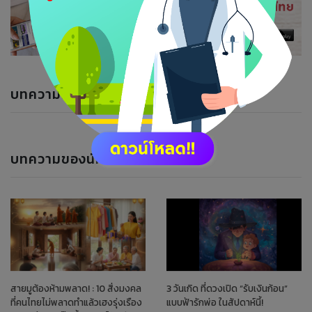
บทความแนะนำ
บทความของนักพยากรณ์
สายมูต้องห้ามพลาด! : 10 สิ่งมงคล
3 วันเกิด ที่ดวงเปิด “รับเงินก้อน”
ที่คนไทยไม่พลาดทำแล้วเฮงรุ่งเรือง
แบบฟ้ารักพ่อ ในสัปดาห์นี้!