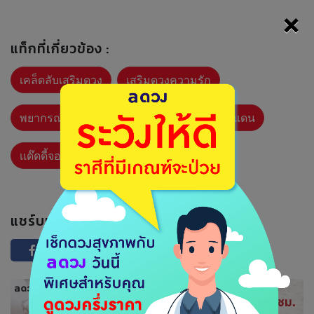
×
แท็กที่เกี่ยวข้อง :
เคล็ดลับเสริมดวง
เสริมดวงความรัก
พยากรณ์งานเงินความรักสุดปัง
เเด๊ดดี้จอแดน
เเด๊ดดี้จอแดนโค้ดชีวิตพลิกชะตา
แชร์บทความนี้ :