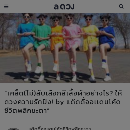
“เคล็ด(ไม่)ลับเลือกสีเสื้อผ้าอย่างไร? ให้
ดวงความรักปัง! by แด๊ดดี้จอเเดนโค้ด
ชีวิตพลิกชะตา”
แด๊ดดี้จอแดนโค้ดชีวิตพลิกชะตา