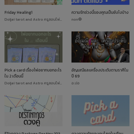
Friday Healing1
ความรักช่วงนี้ของคุณเป็นยังไงบ้าง
Doljai tarot and Astro ครูสอนไพ่ทาโรต์
non🧿
Pick a card เรื่องไพ่อยากบอกอะไร
อัญมณีและเครื่องประดับตามราศีใน
ใน 2 เดือนนี้
ปี 69
Doljai tarot and Astro ครูสอนไพ่ทาโรต์
อ.ปอ
รีวิวดูดวง Package Destiny 103
ดวงความรักของคนโสดในเดือน