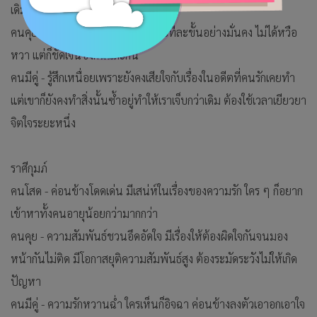
เดิม ๆ ไปเจอสังคมใหม่ ๆ
คนคุย - ความสัมพันธ์ค่อย ๆ เดินไปทีละขั้นอย่างมั่นคง ไม่ได้หวือ
หวา แต่ก็ชัดเจนซึ่งกันและกัน
คนมีคู่ - รู้สึกเหนื่อยเพราะยังคงเสียใจกับเรื่องในอดีตที่คนรักเคยทำ
แต่เขาก็ยังคงทำสิ่งนั้นซ้ำอยู่ทำให้เราเจ็บกว่าเดิม ต้องใช้เวลาเยียวยา
จิตใจระยะหนึ่ง
ราศีกุมภ์
คนโสด - ค่อนข้างโดดเด่น มีเสน่ห์ในเรื่องของความรัก ใคร ๆ ก็อยาก
เข้าหาทั้งคนอายุน้อยกว่ามากกว่า
คนคุย - ความสัมพันธ์ชวนอึดอัดใจ มีเรื่องให้ต้องผิดใจกันจนมอง
หน้ากันไม่ติด มีโอกาสยุติความสัมพันธ์สูง ต้องระมัดระวังไม่ให้เกิด
ปัญหา
คนมีคู่ - ความรักหวานฉ่ำ ใครเห็นก็อิจฉา ค่อนข้างลงตัวเอาอกเอาใจ