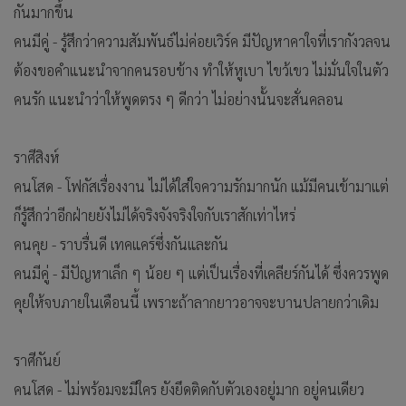
กันมากขึ้น
คนมีคู่ - รู้สึกว่าความสัมพันธ์ไม่ค่อยเวิร์ค มีปัญหาคาใจที่เรากังวลจน
ต้องขอคำแนะนำจากคนรอบข้าง ทำให้หูเบา ไขว้เขว ไม่มั่นใจในตัว
คนรัก แนะนำว่าให้พูดตรง ๆ ดีกว่า ไม่อย่างนั้นจะสั่นคลอน
ราศีสิงห์
คนโสด - โฟกัสเรื่องงาน ไม่ได้ใส่ใจความรักมากนัก แม้มีคนเข้ามาแต่
ก็รู้สึกว่าอีกฝ่ายยังไม่ได้จริงจังจริงใจกับเราสักเท่าไหร่
คนคุย - ราบรื่นดี เทคแคร์ซึ่งกันและกัน
คนมีคู่ - มีปัญหาเล็ก ๆ น้อย ๆ แต่เป็นเรื่องที่เคลียร์กันได้ ซึ่งควรพูด
คุยให้จบภายในเดือนนี้ เพราะถ้าลากยาวอาจจะบานปลายกว่าเดิม
ราศีกันย์
คนโสด - ไม่พร้อมจะมีใคร ยังยึดติดกับตัวเองอยู่มาก อยู่คนเดียว