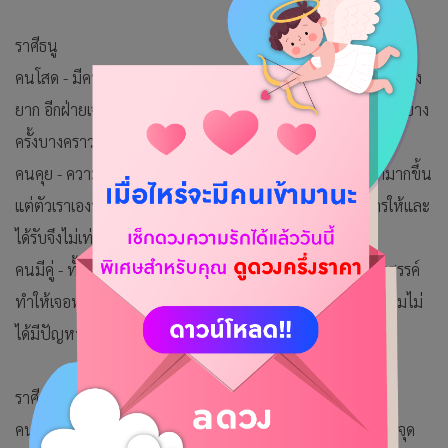
ราศีธนู
คนโสด - มีคนใหม่ ๆ เข้ามาจีบ แต่ไม่เลือกใครเพราะรู้สึกเหนื่อย ยุ่ง
ยาก อีกฝ่ายเจ้ากี้เจ้าการมากเกินไป ตัวเราอยากมีคนเทคแคร์เป็นบาง
ครั้งบางคราวแต่ก็ขี้รำคาญ ยังชอบใช้ชีวิตอิสระมากกว่า
คนคุย - ความสัมพันธ์ไปได้เรื่อย ๆ เพราะอีกฝ่ายโฟกัสกับเรามากขึ้น
แต่ตัวเราเองที่เอาแน่เอานอนไม่ค่อยได้ ขึ้นอยู่กับอารมณ์ การให้และ
ได้รับจึงไม่เท่ากัน ต้องปรับตัวเข้าหากันมากกว่าเดิม
คนมีคู่ - ทั้งเราและคนรักต่างคนต่างติดเพื่อน ติดการปาร์ตี้สังสรรค์
ทำให้เจอหน้ากันน้อยลง แต่ก็เชื่อใจซึ่งกันและกัน ทำให้ภาพรวมไม่
ได้มีปัญหา ราบรื่นดี
ราศีมังกร
คนโสด - หากอยากมีคู่แนะนำให้พยายามเอาตัวเองออกมาจากจุด