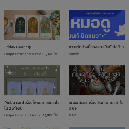
Friday Healing1
ความรักช่วงนี้ของคุณเป็นยังไงบ้าง
Doljai tarot and Astro ครูสอนไพ่ทาโรต์
non🧿
Pick a card เรื่องไพ่อยากบอกอะไร
อัญมณีและเครื่องประดับตามราศีใน
ใน 2 เดือนนี้
ปี 69
Doljai tarot and Astro ครูสอนไพ่ทาโรต์
อ.ปอ