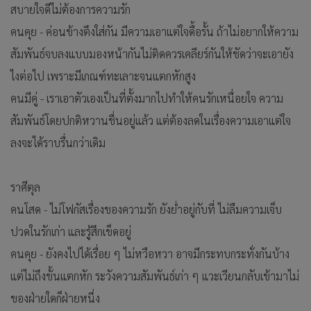
สบายใจดีไม่ต้องการความรัก
คนคุย - ค่อนข้างตึงใส่กัน มีความเอาแต่ใจดื้อรั้น ถ้าไม่อยากให้ความ
สัมพันธ์จบลงแบบมองหน้ากันไม่ติดควรเคลียร์กันให้ชัดว่าจะเอายัง
ไงต่อไป เพราะมีเกณฑ์ทะเลาะจนแตกหักสูง
คนมีคู่ - เราเอาตัวเองเป็นที่ตั้งมากไปทำให้คนรักเหนื่อยใจ ความ
สัมพันธ์โดยปกติหวานชื่นอยู่แล้ว แต่ต้องลดในเรื่องความเอาแต่ใจ
ลงจะได้ราบรื่นกว่าเดิม
ราศีตุล
คนโสด - ไม่โฟกัสเรื่องของความรัก ยังย่ำอยู่กับที่ ไม่ลืมความเจ็บ
ปวดในรักเก่า และรู้สึกเข็ดอยู่
คนคุย - ยังคงไปได้เรื่อย ๆ ไม่หวือหวา อาจมีกระทบกระทั่งกันบ้าง
แต่ไม่ถึงขั้นแตกหัก ระวังความสัมพันธ์เก่า ๆ แวะเวียนกลับเข้ามาไม่
ของฝ่ายใดก็ฝ่ายหนึ่ง