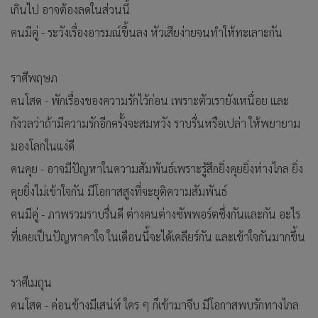
เกินไป อาจต้องลดในส่วนนี้
คนมีคู่ - ระวังเรื่องอารมณ์ขึ้นลง หัวเสียง่ายจนทำให้ทะเลาะกัน
ราศีพฤษภ
คนโสด - พักเรื่องของความรักไว้ก่อน เพราะตัวเรายังเหนื่อย และ
กังวลว่าถ้ามีความรักอีกครั้งจะสมหวัง ราบรื่นหรือเปล่า ให้พยายาม
มองโลกในแง่ดี
คนคุย - อาจมีปัญหาในความสัมพันธ์เพราะรู้สึกยิ่งคุยยิ่งห่างไกล ยิ่ง
คุยยิ่งไม่เข้าใจกัน มีโอกาสสูงที่จะยุติความสัมพันธ์
คนมีคู่ - ภาพรวมราบรื่นดี ต่างคนต่างซัพพอร์ตซึ่งกันและกัน อะไร
ที่เคยเป็นปัญหาคาใจ ในเดือนนี้จะได้เคลียร์กัน และเข้าใจกันมากขึ้น
ราศีเมถุน
คนโสด - ค่อนข้างมีเสน่ห์ ใคร ๆ ก็เข้ามาจีบ มีโอกาสพบรักทางไกล