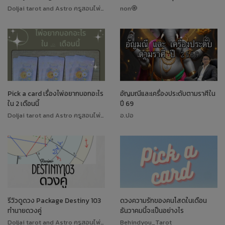
Doljai tarot and Astro ครูสอนไพ่ทาโรต์
non🧿
Pick a card เรื่องไพ่อยากบอกอะไร
อัญมณีและเครื่องประดับตามราศีใน
ใน 2 เดือนนี้
ปี 69
Doljai tarot and Astro ครูสอนไพ่ทาโรต์
อ.ปอ
รีวิวดูดวง Package Destiny 103
ดวงความรักของคนโสดในเดือน
ทำนายดวงคู่
ธันวาคมนี้จะเป็นอย่างไร
Doljai tarot and Astro ครูสอนไพ่ทาโรต์
Behindyou_Tarot