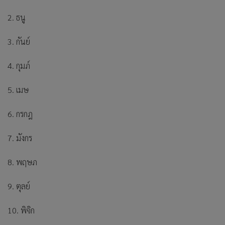
2. ธนู
3. กันย์
4. กุมภ์
5. เมษ
6. กรกฎ
7. มังกร
8. พฤษภ
9. ตุลย์
10. พิจิก