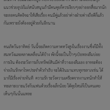
แนวช่วยอุปถัมภ์สนับสนุนถ้ามีคนคุยก็ควรเงียบๆอย่าออกสื่อมากนัก
จะเจอคนคิดอิจฉาให้เสียเรื่อง คนมีคู่แล้วอย่าต่างฝ่ายต่างถือดีก็แล้ว
กันเพราะยังต้องอยู่ด้วยกันอีกนาน
คนเกิดวันอาทิตย์ วันนี้จะเกิดความคาดหวังสูงในเรื่องงานซึ่งก็มีทั้ง
สมหวังและคลาดเคลื่อนได้บ้าง พักนี้จะเป็นป้ำๆเป๋อหลงลืมบ่อย
การเงิน ต้องระวังการเก็บทรัพย์สินมีค่าที่วางเองลืมเอง อาจจะต้อง
จ่ายเงินรักษาโรคประจำตัวกำเริบ จะได้เงินมาแทบทุกขลาภเช่น ได้
มาก็มีเรื่องจ่ายทันที ความรัก ระวังความเครียดจากงานหนักทำให้
ทะเลาะเบาะแว้งกับแฟนด้วยเรื่องเล็กน้อย ได้คุยใหม่ก็เป็นคนเคย
เห็นๆกันนั่นแหละ