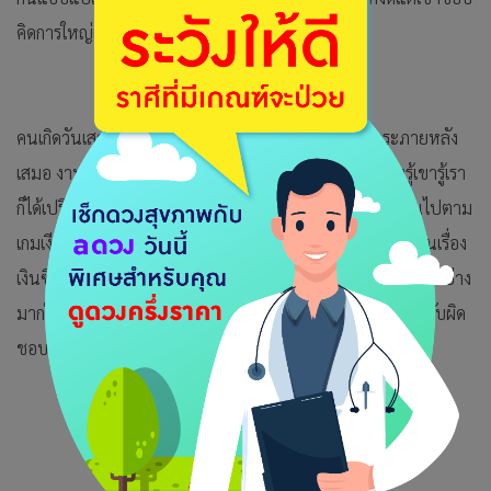
คิดการใหญ่เสมอ
คนเกิดวันเสาร์ วันนี้ระวังการรับปากอาสาใครจะเป็นภาระภายหลัง
เสมอ งานประจำจะมีปัญหาขลุกขลักในเบื้องต้นแม้จะต้องรู้เขารู้เรา
ก็ได้เปรียบคู่แข่ง ควรใช้การสงบสยบความเคลื่อนไหวแล้วเดินไปตาม
เกมเงียบๆ การเงิน จะล่าช้าหรือไม่ค่อยทันใจระวังมีคนมาเบียนเรื่อง
เงินซึ่งก็ไม่พ้นคนในวงโคจรนั่นเอง ความรัก ยังเนื้อหอมมีเสน่ห์อย่าง
มากใครๆก็อยากคุยด้วย คนมีคู่แล้วแม้ไม่ใช่ภาระก็เหมือนต้องรับผิด
ชอบกันนั่นแหละ