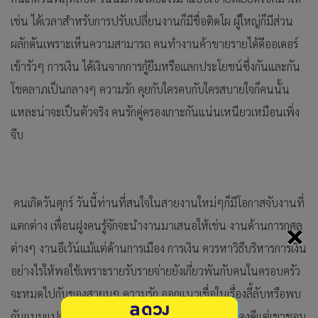
เช่น ได้เวลาสำหรับการปรับเปลี่ยนงานก็มีชื่อติดโผ ผู้ใหญ่ก็มีส่วน
ผลักดันเพราะเห็นความสามารถ คนทำงานค้าขายรายได้ดีออเดอร์
เข้ารัวๆ การเงิน ได้เงินจากการกู้ยืมหรือแลกประโยชน์ซึ่งกันและกัน
โชคลาภเป็นกลางๆ ความรัก คุยกับใครคบกับใครสบายใจก็คนนั้น
แหละน่าจะเป็นตัวจริง คนรักคู่ครองเกาะกันแน่นเหนียวเหมือนเพิ่ง
จีบ
คนเกิดวันศุกร์ วันนี้ท่านที่สนใจในสายงานใหม่ๆก็มีโอกาสจับงานที่
×
แตกต่าง เพื่อนฝูงคนรู้จักจะนำงานมาเสนอให้เช่น งานด้านการกุศล
ต่างๆ งานอีเว้น์แม้แต่ด้านการเมือง การเงิน ควรหาวิธีบริหารการเงิน
อย่างไรให้พอใช้เพราะรายรับรายจ่ายยังเกี่ยวพันกับคนในครอบครัว
จะหมดไปกับของสายมูๆ ความรัก ออกแนวเชื่อในเรื่องลี้ลับหรือพบ
กันแบบแปลกๆ ได้คนคุยสายมูก็ได้ คนรักคู่ครองก็มั่นคงดีแต่เขาชอบ