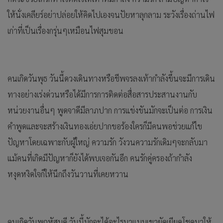
ให้นั่งเคลียร์อย่าปล่อยให้คิดไปเองจนปัยหาลุกลาม ระวังเรื่องถ่านไฟ
เก่าที่เป็นเรื่องกรุ่นๆเหมือนไฟสุมขอน
คนเกิดวันพุธ วันนี้ดวงเดินทางหรือชีพจรลงเท้ากำลังขึ้นจะมีการเดิน
ทางอย่างเร่งด่วนหรือได้มีการการติดต่อสื่อสารประสานงานกับ
หน่วยงานอื่นๆ พูดจาดีมีลาภปาก การแข่งขันมักจะเป็นต่อ การเงิน
คำพูดและจะสร้างเงินทองเอ่ยปากขอร้องใครก็มีคนพอช่วยแก้ไข
ปัญหาโดยเฉพาะกับผู้ใหญ่ ความรัก วังวนความรักเดิมๆจะกลับมา
แม้คนที่เกิดมีปัญหาก็ยังได้พบเจอกันอีก คนรักคู่ครองถ้ากำลัง
หงุดหงิดใจก็ให้นึกถึงวันวานที่เคยหวาน
คนเกิดวันพฤหัสบดี วันนี้มักจะได้อะไรมาแบบเขายัดเยียดโชคมาให้