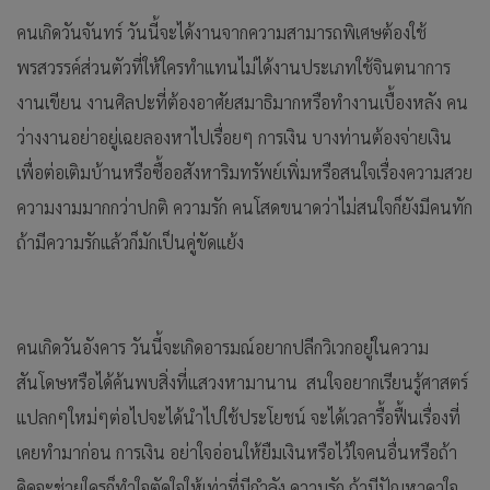
คนเกิดวันจันทร์ วันนี้จะได้งานจากความสามารถพิเศษต้องใช้
พรสวรรค์ส่วนตัวที่ให้ใครทำแทนไม่ได้งานประเภทใช้จินตนาการ
งานเขียน งานศิลปะที่ต้องอาศัยสมาธิมากหรือทำงานเบื้องหลัง คน
ว่างงานอย่าอยู่เฉยลองหาไปเรื่อยๆ
การเงิน บางท่านต้องจ่ายเงิน
เพื่อต่อเติมบ้านหรือซื้ออสังหาริมทรัพย์เพิ่มหรือสนใจเรื่องความสวย
ความงามมากกว่าปกติ ความรัก คนโสดขนาดว่าไม่สนใจก็ยังมีคนทัก
ถ้ามีความรักแล้วก็มักเป็นคู่ขัดแย้ง
คนเกิดวันอังคาร วันนี้จะเกิดอารมณ์อยากปลีกวิเวกอยู่ในความ
สันโดษหรือได้ค้นพบสิ่งที่แสวงหามานาน สนใจอยากเรียนรู้ศาสตร์
แปลกๆใหม่ๆต่อไปจะได้นำไปใช้ประโยชน์ จะได้เวลารื้อฟื้นเรื่องที่
เคยทำมาก่อน การเงิน อย่าใจอ่อนให้ยืมเงินหรือไว้ใจคนอื่นหรือถ้า
คิดจะช่วยใครก็ทำใจตัดใจให้เท่าที่มีกำลัง ความรัก ถ้ามีปัญหาคาใจ