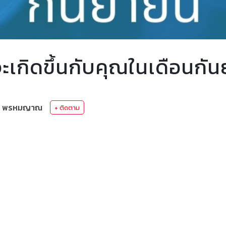
่จะเกิดขึ้นกับคุณในเดือนกัน
ลมา พรหมญาณ
+ ติดตาม