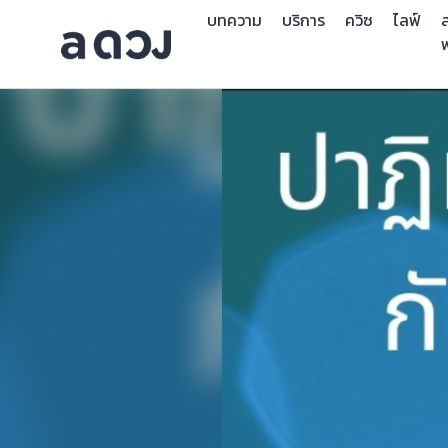
บทความ
บริการ
ควิซ
ไลฟ์
ส