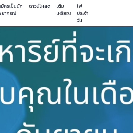
มัครเป็นนัก
ดาวน์โหลด
เติม
ไพ่
พยากรณ์
เหรียญ
ประจำ
วัน