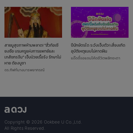
สายมูสุขภาพห้ามพลาด! "ฮั่วท้อเซี
ปีนักษัตรใด ระวังเจ็บตัว! เสี่ยงเกิด
ยงซือ บรมครูแห่งการแพทย์และ
อุบัติเหตุแบบไม่คาดฝัน
เภสัชกรจีน" เจ็บป่วยเรื้อรัง รักษาไม่
แด๊ดดี้จอแดนโค้ดชีวิตพลิกชะตา
หาย ต้องบูชา
ดร.กิฟท์นางมารพยากรณ์
Copyright © 2026 Ookbee U Co.,Ltd.
All Rights Reserved.