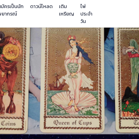
มัครเป็นนัก
ดาวน์โหลด
เติม
ไพ่
พยากรณ์
เหรียญ
ประจำ
วัน