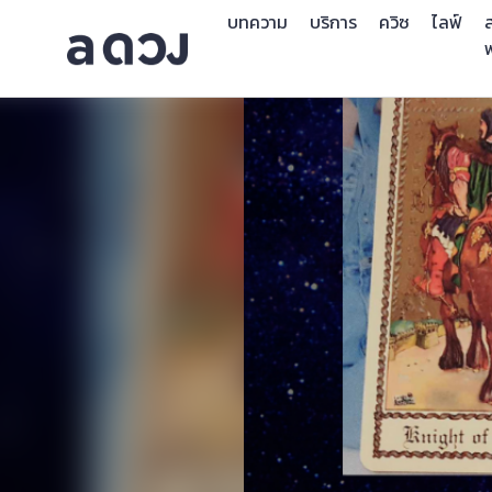
บทความ
บริการ
ควิซ
ไลฟ์
ส