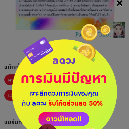
×
แท็กที่เกี่ยวข้อง :
ดวงรายสัปดาห์
ดวง
ดวงทั่วไป
แม่หมอภัสคุง
แชร์บทความนี้ :