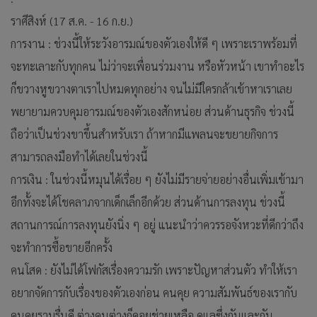
ราศีสิงห์ (17 ส.ค. - 16 ก.ย.)
การงาน : ช่วงนี้ให้ระวังอารมณ์ของตัวเองให้ดี ๆ เพราะเราพร้อมที่
จะทะเลาะกับทุกคน ไม่ว่าจะเพื่อนร่วมงาน หรือหัวหน้า เขาทำอะไร
ก็ขวางหูขวางตาเราไปหมดทุกอย่าง จนไม่มีใครกล้าเข้าหาเราเลย
พยายามควบคุมอารมณ์ของตัวเองสักหน่อย ส่วนด้านธุรกิจ ช่วงนี้
ถือว่าเป็นช่วงขาขึ้นสำหรับเรา ถ้าหากมีแพลนจะขยายกิจการ
สามารถลงมือทำได้เลยในช่วงนี้
การเงิน : ในช่วงนี้หมุนได้เรื่อย ๆ ยังไม่มีรายจ่ายอย่างอื่นเพิ่มเข้ามา
อีกทั้งจะได้โชคลาภจากเด็กเล็กอีกด้วย ส่วนด้านการลงทุน ช่วงนี้
สถานการณ์การลงทุนยังนิ่ง ๆ อยู่ แนะนำว่าควรรอจังหวะที่ดีกว่าถึง
จะทำการซื้อขายอีกครั้ง
คนโสด : ยังไม่ได้โฟกัสเรื่องความรัก เพราะปัญหาส่วนตัว ทำให้เรา
อยากจัดการกับเรื่องของตัวเองก่อน คนคุย ความสัมพันธ์ของเรากับ
คนคุยราบรื่นดี ต่างคนต่างก็คอยช่วยเหลือ ดูแลซึ่งกันและกัน