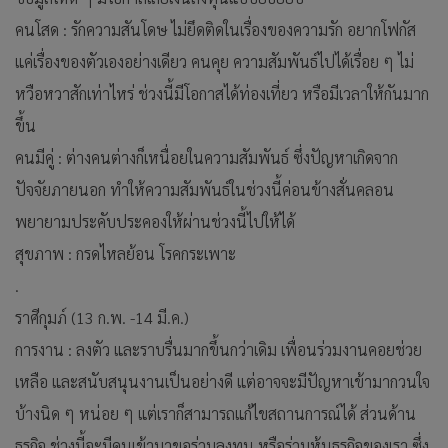
คนโสด : รักความสันโดษ ไม่ยึดติดในเรื่องของความรัก อยากโฟกัส
แค่เรื่องของตัวเองอย่างเดียว คนคุย ความสัมพันธ์ไปได้เรื่อย ๆ ไม่
หวือหวาสักเท่าไหร่ ช่วงนี้มีโอกาสได้ท่องเที่ยว หรือมีเวลาให้กันมาก
ขึ้น
คนมีคู่ : ต่างคนต่างก็เหนื่อยในความสัมพันธ์ ซึ่งปัญหาเกิดจาก
ปัจจัยภายนอก ทำให้ความสัมพันธ์ในช่วงนี้ค่อนข้างสั่นคลอน
พยายามประคับประคองให้ผ่านช่วงนี้ไปให้ได้
สุขภาพ : กรดไหลย้อน โรคกระเพาะ
.
ราศีกุมภ์ (13 ก.พ. -14 มี.ค.)
การงาน : ลงตัว และราบรื่นมากขึ้นกว่าเดิม เพื่อนร่วมงานคอยช่วย
เหลือ และสนับสนุนงานเป็นอย่างดี แต่อาจจะมีปัญหาเข้ามากวนใจ
บ้างนิด ๆ หน่อย ๆ แต่เราก็สามารถแก้ไขสถานการณ์ได้ ส่วนด้าน
ธุรกิจ ช่วงนี้จะมีคนเข้ามาขอร่วมลงทุน หรือร่วมหุ้นธุรกิจของเรา ซึ่ง