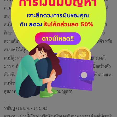
ค่อนข้างน่าสนใจ แนะนำว่าให้เลือกลงทุนในแบบที่ตัวเองสนใจได้
เลย
คนโสด : มีโอกาสเจอคนที่ถูกใจ ซึ่งมาจากที่ทำงานหรือสถานการ
ศึกษา มีแนวโน้มที่จะพัฒนาไปสู่ความสัมพันธ์ระยะยาว คนคุย
ความสัมพันธ์ชัดเจนมากขึ้น มีโอกาสพาไปเปิดตัวให้คนใกล้ตัว หรือ
ครอบครัวได้รู้จัก
คนมีคู่ : ความสัมพันธ์ของเรากับคนรักในช่วงนี้ราบรื่น และลงตัว
มาก ๆ ต่างคนต่างโฟกัสเรื่องของอนาคต เป็นช่วงสร้างเนื้อสร้างตัว
ด้วยกัน ถ้าหากมีแพลนจะทำธุรกิจร่วมกัน สามารถลงมือทำตามแพ
ลนที่วางเอาไว้ได้เลย
สุขภาพ : ภูมิแพ้อากาศ ไข้หวัดตามฤดูกาล
.
ราศีธนู (16 ธ.ค. - 14 ม.ค.)
การงาน : ช่วงนี้ผู้ใหญ่ หรือหัวหน้าคอยจับตามองเราอยู่ ขอให้เรามุ่ง