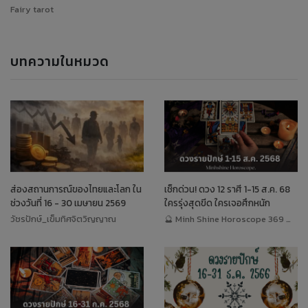
Fairy tarot
บทความในหมวด
ส่องสถานการณ์ของไทยและโลก ใน
เช็กด่วน! ดวง 12 ราศี 1-15 ส.ค. 68
ช่วงวันที่ 16 - 30 เมษายน 2569
ใครรุ่งสุดขีด ใครเจอศึกหนัก
วัชรปักษ์_เข็มทิศจิตวิญญาณ
🔮 Minh Shine Horoscope 369 🔮 หมอนิวพามู x ดูดวง