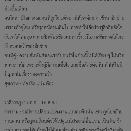
ช่วงสิ้นเดือน
คนโสด : มีโอกาสเจอคนที่ถูกใจ แต่อยากให้เราค่อย ๆ เข้าหาอีกฝ่าย
เพราะถ้าจู่โจม หรือรุกหนักจนเกินไป อาจทำให้อีกฝ่ายรู้สึกอึดอัดใจ
กับเราได้ คนคุย ความสัมพันธ์ชัดเจนมากขึ้น มีโอกาสที่เราจะได้เจอ
กับครอบครัวของอีกฝ่าย
คนมีคู่ : ความสัมพันธ์ของเรากับคนรักในช่วงนี้ไปได้เรื่อย ๆ ไม่หวือ
หวามากนัก เพราะทั้งคู่มีความเชื่อใจ และซื่อสัตย์ต่อกัน ทำให้ไม่มี
ปัญหาในเรื่องของความรัก
สุขภาพ : ท้องอืด แน่นท้อง
.
ราศีกรกฎ (17 ก.ค. - 16 ส.ค.)
การงาน : จะมีการเปลี่ยนแปลงงานแบบกะทันหัน เช่น ถูกโยกย้าย
งานด่วน หรือถูกเปลี่ยนตัวให้ไปดูแลโปรเจกต์อื่นแทน เป็นต้น ซึ่ง
เราไม่สามารถโต้แย้งอะไรได้เลย ส่วนด้านธุรกิจ ช่วงนี้จะนิ่งเงียบสัก