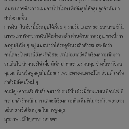
หน่อย อาจต้องวางแผนการโปรโมท เพื่อดึงดูดให้กลุ่มลูกค้าหันมา
สนใจมากขึ้น
การเงิน : ในช่วงนี้ยังหมุนได้เรื่อย ๆ รายรับ และรายจ่ายบาลานซ์กัน
เพราะเราบริหารการเงินได้อย่างลงตัว ส่วนด้านการลงทุน ช่วงนี้การ
ลงทุนยังนิ่ง ๆ อยู่ แนะนำว่าให้รอดูจังหวะอีกสักระยะจะดีกว่า
คนโสด : ในช่วงนี้ยังคงรักอิสระ เราไม่อยากยึดติดเรื่องความรักมาก
จนเกินไป ถ้าคนจะใช่ เดี๋ยวก็เข้ามาหาเราเอง คนคุย ช่วงนี้เรากับคน
คุยเจอกัน หรือพูดคุยกันน้อยลง เพราะต่างคนต่างมีโลกส่วนตัว หรือ
กำลังมีสังคมใหม่ ๆ
คนมีคู่ : ความสัมพันธ์ของเรากับคนรักในช่วงนี้ร้อนแรงเหมือนไฟ มี
ความคลั่งรักหนักมาก แต่จะมีเรื่องความคิดเห็นที่ไม่ตรงกัน พยายาม
อธิบาย หรือใช้เหตุผลในการพูดคุย
สุขภาพ : มีปัญหาทางสายตา
.