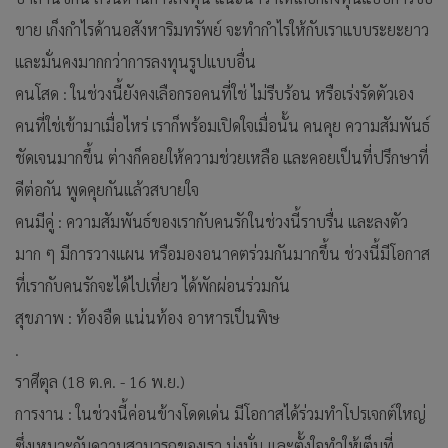
ขาย เก็งกำไรด้านอสังหาริมทรัพย์ จะทำกำไรให้กับเราแบบระยะยาว
และมั่นคงมากกว่าการลงทุนรูปแบบอื่น
คนโสด : ในช่วงนี้ยังคงเลือกรอคนที่ใช่ ไม่รีบร้อน หรือเร่งรัดตัวเอง
คนที่ใช่เข้ามาเมื่อไหร่ เราก็พร้อมเปิดใจเมื่อนั้น คนคุย ความสัมพันธ์
ชัดเจนมากขึ้น ต่างก็คอยให้ความช่วยเหลือ และคอยเป็นที่ปรึกษาที่
ดีต่อกัน พูดคุยกันแล้วสบายใจ
คนมีคู่ : ความสัมพันธ์ของเรากับคนรักในช่วงนี้ราบรื่น และลงตัว
มาก ๆ มีการวางแผน หรือมองอนาคตร่วมกันมากขึ้น ช่วงนี้มีโอกาส
ที่เรากับคนรักจะได้ไปเที่ยว ได้พักผ่อนร่วมกัน
สุขภาพ : ท้องอืด แน่นท้อง อาหารเป็นพิษ
.
ราศีตุล (18 ต.ค. - 16 พ.ย.)
การงาน : ในช่วงนี้ค่อนข้างโดดเด่น มีโอกาสได้ร่วมทำโปรเจกต์ใหญ่
ซึ่งเหมาะกับความสามารถของเรา มุ่งมั่น และตั้งใจทำให้เต็มที่