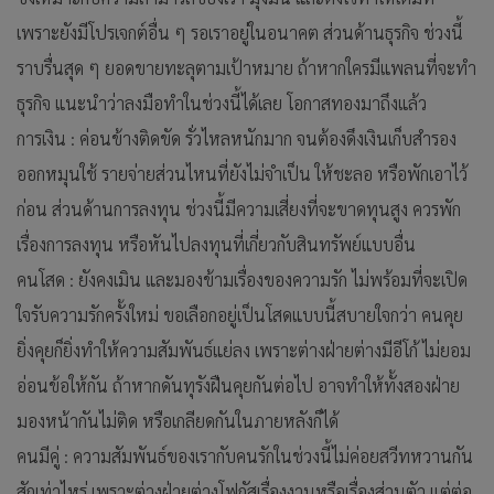
เพราะยังมีโปรเจกต์อื่น ๆ รอเราอยู่ในอนาคต ส่วนด้านธุรกิจ ช่วงนี้
ราบรื่นสุด ๆ ยอดขายทะลุตามเป้าหมาย ถ้าหากใครมีแพลนที่จะทำ
ธุรกิจ แนะนำว่าลงมือทำในช่วงนี้ได้เลย โอกาสทองมาถึงแล้ว
การเงิน : ค่อนข้างติดขัด รั่วไหลหนักมาก จนต้องดึงเงินเก็บสำรอง
ออกหมุนใช้ รายจ่ายส่วนไหนที่ยังไม่จำเป็น ให้ชะลอ หรือพักเอาไว้
ก่อน ส่วนด้านการลงทุน ช่วงนี้มีความเสี่ยงที่จะขาดทุนสูง ควรพัก
เรื่องการลงทุน หรือหันไปลงทุนที่เกี่ยวกับสินทรัพย์แบบอื่น
คนโสด : ยังคงเมิน และมองข้ามเรื่องของความรัก ไม่พร้อมที่จะเปิด
ใจรับความรักครั้งใหม่ ขอเลือกอยู่เป็นโสดแบบนี้สบายใจกว่า คนคุย
ยิ่งคุยก็ยิ่งทำให้ความสัมพันธ์แย่ลง เพราะต่างฝ่ายต่างมีอีโก้ ไม่ยอม
อ่อนข้อให้กัน ถ้าหากดันทุรังฝืนคุยกันต่อไป อาจทำให้ทั้งสองฝ่าย
มองหน้ากันไม่ติด หรือเกลียดกันในภายหลังก็ได้
คนมีคู่ : ความสัมพันธ์ของเรากับคนรักในช่วงนี้ไม่ค่อยสวีทหวานกัน
สักเท่าไหร่ เพราะต่างฝ่ายต่างโฟกัสเรื่องงานหรือเรื่องส่วนตัว แต่ต่อ