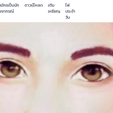
มัครเป็นนัก
ดาวน์โหลด
เติม
ไพ่
พยากรณ์
เหรียญ
ประจำ
วัน