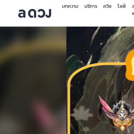
บทความ
บริการ
ควิซ
ไลฟ์
ส