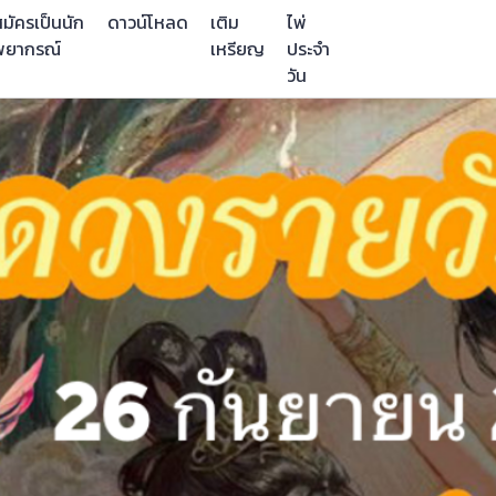
มัครเป็นนัก
ดาวน์โหลด
เติม
ไพ่
พยากรณ์
เหรียญ
ประจำ
วัน