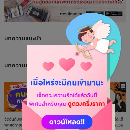
บทความแนะนำ
บทความของนักพยากรณ์
จัดอันดับคนดวงดีประจำเดือน
ช่วงนี้ราศีไหนสวยสะบัดเลือกได้ เช็
พฤศจิกายน 2566 by แม่หมอไมร์
กดวงรายปักษ์ 16-31 ตุลาคม 2566