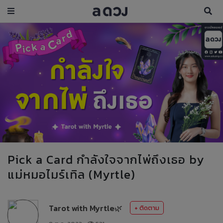
Pick a Card กำลังใจจากไพ่ถึงเธอ by
แม่หมอไมร์เทิล (Myrtle)
Tarot with Myrtle🌿
+ ติดตาม