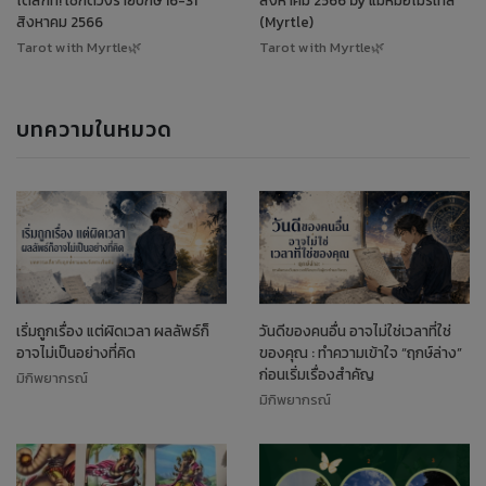
ได้สักที! เช็กดวงรายปักษ์ 16-31
สิงหาคม 2566 by แม่หมอไมร์เทิล
สิงหาคม 2566
(Myrtle)
Tarot with Myrtle🌿
Tarot with Myrtle🌿
บทความในหมวด
เริ่มถูกเรื่อง แต่ผิดเวลา ผลลัพธ์ก็
วันดีของคนอื่น อาจไม่ใช่เวลาที่ใช่
อาจไม่เป็นอย่างที่คิด
ของคุณ : ทำความเข้าใจ “ฤกษ์ล่าง”
ก่อนเริ่มเรื่องสำคัญ
มิกิพยากรณ์
มิกิพยากรณ์