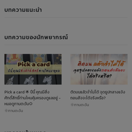
บทความแนะนำ
บทความของนักพยากรณ์
Pick a card 🌟 ปีนี้ คุณมีสิ่ง
ติดบนแล้วจำไม่ได้ จุดธูปกลางแจ้ง
ศักดิ์สิทธิ์ท่านไหนคุ้มครองดูแลอยู่ -
ถอนสัจจะได้จริงหรือ?
หมอดูทานตะวัน🌻
🌞ทานตะวัน
🌞ทานตะวัน