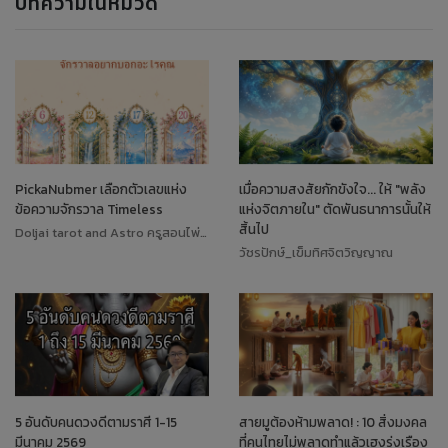
บทความในหมวด
PickaNubmer เลือกตัวเลขแห่ง
เมื่อความสงสัยกักขังใจ... ให้ "พลัง
ข้อความจักรวาล Timeless
แห่งจิตภายใน" ตัดพันธนาการนั้นให้
สิ้นไป
Doljai tarot and Astro ครูสอนไพ่ทาโรต์
วัชรปักษ์_เข็มทิศจิตวิญญาณ
5 อันดับคนดวงดีตามราศี 1-15
สายมูต้องห้ามพลาด! : 10 สิ่งมงคล
มีนาคม 2569
ที่คนไทยไม่พลาดทำแล้วเฮงรุ่งเรือง