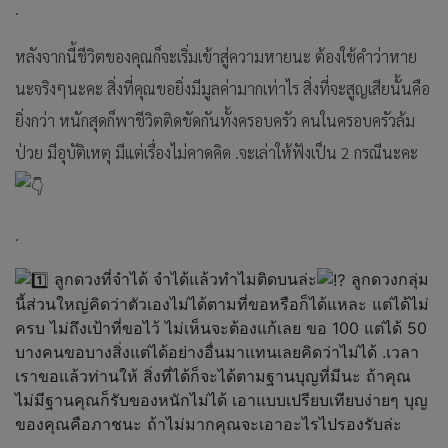
.
หลังจากนี้ชีวิตของคุณก็จะเริ่มเข้าสู่ความหายนะ ต้องใช้คำว่าหาย
นะจริงๆนะคะ สิ่งที่คุณขอยิ่งมีมูลค่ามากเท่าไร สิ่งที่จะสูญเสียนั้นคือ
ยิ่งกว่า หนักสุดก็พาชีวิตติดขัดกันทั้งครอบครัว คนในครอบครัวล้ม
ป่วย มีอุบัติเหตุ มีแต่เรื่องไม่คาดคิด .จะเล่าให้ฟังเป็น 2 กรณีนะคะ
.
ลูกดวงที่จำได้ จำได้แล้วทำไมติดบนล่ะ
ลูกดวงกลุ่ม
นี้ส่วนใหญ่คิดว่าตัวเองไม่ได้ตามที่ขอหรือก็ได้แหละ แต่ได้ไม่
ครบ ไม่ถึงเป้าที่ขอไว้ ไม่เห็นจะต้องแก้เลย ขอ 100 แต่ได้ 50
บางคนขอบางสิ่งแต่ได้อย่างอื่นมาแทนเลยคิดว่าไม่ได้ .เวลา
เราขอแล้วท่านให้ สิ่งที่ได้ก็จะได้ตามฐานบุญที่มีนะ ถ้าคุณ
ไม่มีฐานคุณก็รับของหนักไม่ได้ เอาแบบเปรียบเทียบง่ายๆ บุญ
ของคุณคือภาชนะ ถ้าไม่มากคุณจะเอาอะไรไปรองรับล่ะ