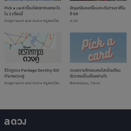
Pick a card เรื่องไพ่อยากบอกอะไร
อัญมณีและเครื่องประดับตามราศีใน
ใน 2 เดือนนี้
ปี 69
Doljai tarot and Astro ครูสอนไพ่ทาโรต์
อ.ปอ
รีวิวดูดวง Package Destiny 103
ดวงความรักของคนโสดในเดือน
ทำนายดวงคู่
ธันวาคมนี้จะเป็นอย่างไร
Doljai tarot and Astro ครูสอนไพ่ทาโรต์
Behindyou_Tarot