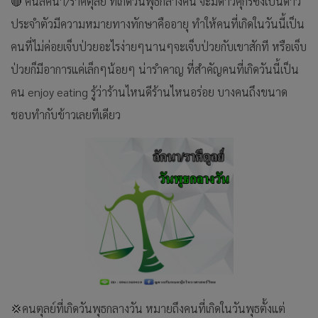
🔴 คนลัคนา/ราศีตุลย์ ที่เกิดวันพุธกลางคืน จะมีดาวศุกร์ซึ่งเป็นดาว
ประจำตัวมีความหมายทางทักษาคืออายุ ทำให้คนที่เกิดในวันนี้เป็น
คนที่ไม่ค่อยเจ็บป่วยอะไรง่ายๆนานๆจะเจ็บป่วยกับเขาสักที หรือเจ็บ
ป่วยก็มีอาการแค่เล็กๆน้อยๆ น่ารำคาญ ที่สำคัญคนที่เกิดวันนี้เป็น
คน enjoy eating รู้ว่าร้านไหนดีร้านไหนอร่อย บางคนถึงขนาด
ชอบทำกับข้าวเลยทีเดียว
💢คนตุลย์ที่เกิดวันพุธกลางวัน หมายถึงคนที่เกิดในวันพุธตั้งแต่