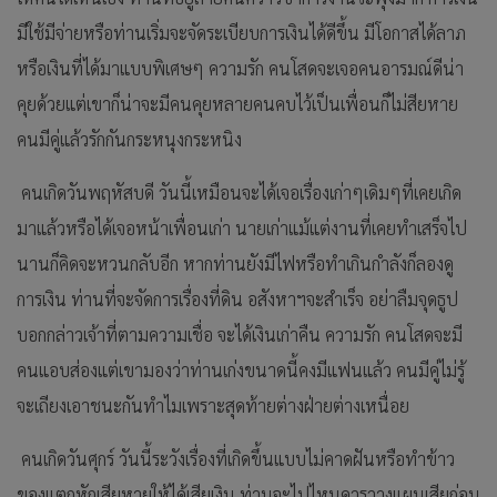
มีใช้มีจ่ายหรือท่านเริ่มจะจัดระเบียบการเงินได้ดีขึ้น มีโอกาสได้ลาภ
หรือเงินที่ได้มาแบบพิเศษๆ ความรัก คนโสดจะเจอคนอารมณ์ดีน่า
คุยด้วยแต่เขาก็น่าจะมีคนคุยหลายคนคบไว้เป็นเพื่อนก็ไม่สียหาย
คนมีคู่แล้วรักกันกระหนุงกระหนิง
คนเกิดวันพฤหัสบดี วันนี้เหมือนจะได้เจอเรื่องเก่าๆเดิมๆที่เคยเกิด
มาแล้วหรือได้เจอหน้าเพื่อนเก่า นายเก่าแม้แต่งานที่เคยทำเสร็จไป
นานก็คิดจะหวนกลับอีก หากท่านยังมีไฟหรือทำเกินกำลังก็ลองดู
การเงิน ท่านที่จะจัดการเรื่องที่ดิน อสังหาฯจะสำเร็จ อย่าลืมจุดธูป
บอกกล่าวเจ้าที่ตามความเชื่อ จะได้เงินเก่าคืน ความรัก คนโสดจะมี
คนแอบส่องแต่เขามองว่าท่านเก่งขนาดนี้คงมีแฟนแล้ว คนมีคู่ไม่รู้
จะเถียงเอาชนะกันทำไมเพราะสุดท้ายต่างฝ่ายต่างเหนื่อย
คนเกิดวันศุกร์ วันนี้ระวังเรื่องที่เกิดขึ้นแบบไม่คาดฝันหรือทำข้าว
ของแตกหักเสียหายให้ได้เสียเงิน ท่านจะไปไหนควรวางแผนเสียก่อน