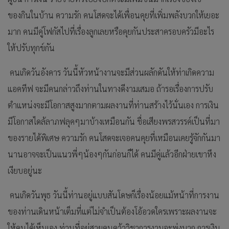
ของกินในบ้าน ความรัก คนโสดจะได้เพื่อนคุยที่เพิ่มพลังบวกให้เยอะ
มาก คนมีคู่โฟกัสไปที่เรื่องลูกเลยหรือคุยกันประสาครอบครัวมีอะไร
ให้ปรับทุกข์กัน
คนเกิดวันอังคาร วันนี้หัวหน้างานจะมีส่วนผลักดันให้ท่าเกิดความ
แอคทีฟ จะมีคนกล่าวถึงท่านในทางดีงามเสมอ ถ้ารอเรื่องการปรับ
ตำแหน่งจะมีโอกาสสูงมากตามผลงานที่ท่านสร้างไว้นั่นเอง การเงิน
มีโอกาสไดล้ลาภฟลุคๆมาบ้างเหมือนกัน ชื่อเสียงพรสวรรค์เป็นที่มา
ของรายได้พิเศษ ความรัก คนโสดจะเจอคนคุยที่เหมือนเคยรู้จักกันมา
นานอาจจะเป็นแนวพี่ๆน้องๆกันก่อนก็ได้ คนมีคู่แล้วอีกฝ่ายเขาหึง
เงียบอยู่นะ
คนเกิดวันพุธ วันนี้ท่านอยู่แบบสันโดษก็เรื่องน้อยแม้หน้าที่การงาน
ของท่านเดินหน้าเต็มที่แต่ไม่จำเป็นต้องโอ้อวดใครเพราะผลงานจะ
ให้คนได้เห็นเอง ท่านที่อยู่สายคนคว้าวิชาการงานจะพุ่งมาก การเงิน