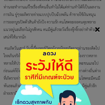
ท่านจะทำงานแก้ไขเรื่องที่คนอื่นทำไม่ได้แต่ท่านทำได้ก็เป็นผลงาน
การเงิน จู่ๆจะเกิดรายจ่ายแบบปุบปับฉับพลัน ค้าขายใช้เงินหมุน
การออกบูธเปิดตัวสินค้ายังปัง ความรัก คนโสดจะเจอคนคุยหลาย
×
แนวอยู่นะเลือกไม่ถูกสักคน คนมีคู่แล้วระวังเรื่องจุ๊กจิ๊กอย่าทำตัวเจ้า
เสน่ห์ให้มากนัก
คนเกิดวันเสาร์ วันนี้เรื่องทุกข์วิตกกังวลมักจะเกิดจากท่านชองคิดไป
ไกลเกินจริงให้มองปัญหารายวันแล้วแก้ไขไป จะเจอเรื่องราวหลาก
หลายให้ปวดหัวแต่สุดท้ายก็คลี่คลาย การเงิน ยังจับแพะชนแกะไป
ก่อนแต่ก็ยังไม่ถือว่าติดขัด บางท่านจะมีดวงต้องเดินทางต่างถิ่นต่าง
ที่เกิดรายจ่ายด่วนๆแต่ไปแล้วก็ได้เงินกลับ ความรัก คนโสดจะมีคนมี
พันธะแล้วมาเกี่ยวข้องหากท่านตัดใจได้ปัญหาก็จบ คนมีคู่แล้วอีก
ฝ่ายเขามีปัญหาที่ไม่อยากบอก