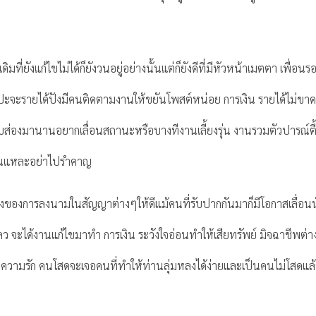
เดิมที่ยังแก้ไขไม่ได้ก็ยังวนอยู่อย่างนั้นแต่ก็ยังดีที่มีหัวหน้าเมตตา เพื่อ
ลปะจะรายได้ปังมีคนติดตามงานให้ขยันโพสต์หน่อย การเงิน รายได้ไม่ขาดหร
แอบส่องมานานอยากเลื่อนสถานะหรือบางทีงานเลี้ยงรุ่น งานรวมตัวปารณ์ตี
กนั่นแหละอย่าไปรำคาญ
รื่องของการลงนามในสัญญาต่างๆให้ดีแม้คนที่รับปากกันมาก็มีโอกาสเลื่อน
 จะได้งานแก้ไขมาทำ การเงิน ระวังใจอ่อนทำให้เสียทรัพย์ มิจฉาชีพต่างๆก
 ความรัก คนโสดจะเจอคนที่ทำให้ท่านลุ่มหลงได้ง่ายและเป็นคนไม่โสดแล้ว