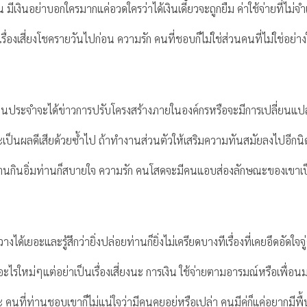
ิน มีเงินอย่าบอกใครมากแค่อวดใครว่าได้เงินเดี๋ยวจะถูกยืม ค่าใช้จ่ายที่ไม่
่องเสี่ยงโชครายวันไปก่อน ความรัก คนที่ชอบก็ไม่ใช่ส่วนคนที่ไม่ใช่อย่า
ำงานประจำจะได้ข่าวการปรับโครงสร้างภายในองค์กรหรือจะมีการเปลี่ยนแปล
เป็นผลดีเสียด้วยซ้ำไป ถ้าทำงานส่วนตัวให้เสริมความทันสมัยลงไปอีกนิด ก
นกินอิ่มท่านก็สบายใจ ความรัก คนโสดจะมีคนแอบส่องลักษณะของเขาเป
างได้เยอะและรู้สึกว่ายิ่งปล่อยท่านก็ยิ่งไม่เครียดบางทีเรื่องที่เคยอึดอั
ไรใหม่ๆแต่อย่าเป็นเรื่องเสี่ยงนะ การเงิน ใช้จ่ายตามอารมณ์หรือเพื่
คนที่ท่านชอบเขาก็ไม่แน่ใจว่ามีคนคุยอยู่หรือเปล่า คนมีคู่ก็แค่อยากมีพื้นท