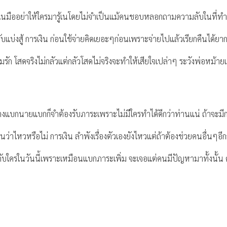
องงานในมืออย่าให้ใครมารู้เนโดยไม่จำเป็นแม้คนชอบหลอกถามความลับในที่ทำ
บ่งรับแบ่งสู้ การเงิน ก่อนใช้จ่ายคิดเยอะๆก่อนเพราะจ่ายไปแล้วเรียกคืนได
ก โสดจริงไม่กลัวแต่กลัวโสดไม่จริงจะทำให้เสียใจเปล่าๆ ระวังพ่อหม้ายเม
็นนางแบกนายแบกก็จำต้องรับภาระเพราะไม่มีใครทำได้ดีกว่าท่านแน่ ถ้าจะม
นว่าไหวหรือไม่ การเงิน ลำพังเรื่องตัวเองยังไหวแต่ถ้าต้องช่วยคนอื่นๆอีกก
กับใครในวันนี้เพราะเหมือนแบกภาระเพิ่ม จะเจอแต่คนมีปัญหามาทั้งนั้น คน