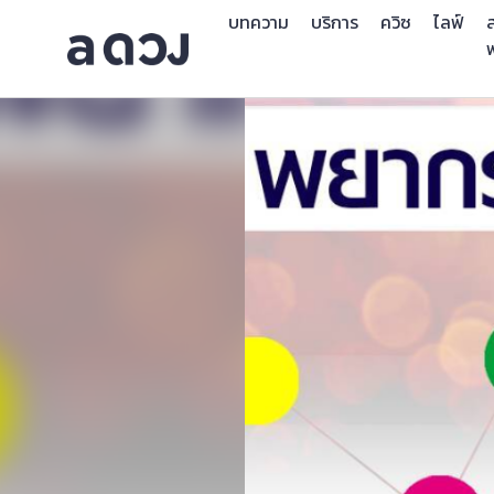
บทความ
บริการ
ควิซ
ไลฟ์
ส