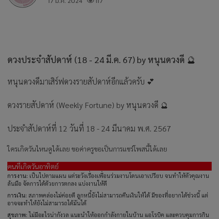
17 มี.ค. 2024
117
ดวงประจำสัปดาห์
(18 - 24
มี
.
ค
. 67) by
หนุนดวงดี
🔮
หนุนดวงดีมาเสิร์ฟดวงรายสัปดาห์อีกแล้วครับ 💕
ดวงรายสัปดาห์ (Weekly Fortune) by หนุนดวงดี 🔮
ประจำสัปดาห์ที่ 12 วันที่ 18 - 24 มีนาคม พ.ศ. 2567
ใครเกิดวันไหนดูได้เลย ขอค่าครูขอเป็นการแชร์โพสนี้ได้เลย
คนที่เกิดวันอาทิตย์
การงาน:
เป็นไปตามแผน แต่ระวังเรื่องเพื่อนร่วมงานโดนเอาเปรียบ จนทำให้ตัวคุณงาน
ล้นมือ จัดการได้ด้วยการตกลง แบ่งงานให้ดี
การเงิน:
สภาพคล่องไม่ค่อยดี ลูกหนี้ยังไม่สามารถคืนเงินให้ได้ มีของที่อยากได้ช่วงนี้ แต่
อาจจะทำให้ยังไม่สามารถได้มันได้
สุขภาพ:
ไม่มีอะไรน่ากังวล แนะนำให้ออกกำลังกายในบ้าน แอโรบิค และควบคุมการกิน