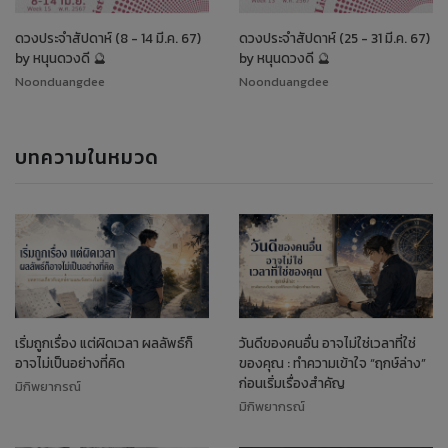
ดวงประจำสัปดาห์ (8 - 14 มี.ค. 67)
ดวงประจำสัปดาห์ (25 - 31 มี.ค. 67)
by หนุนดวงดี 🔮
by หนุนดวงดี 🔮
Noonduangdee
Noonduangdee
บทความในหมวด
เริ่มถูกเรื่อง แต่ผิดเวลา ผลลัพธ์ก็
วันดีของคนอื่น อาจไม่ใช่เวลาที่ใช่
อาจไม่เป็นอย่างที่คิด
ของคุณ : ทำความเข้าใจ “ฤกษ์ล่าง”
ก่อนเริ่มเรื่องสำคัญ
มิกิพยากรณ์
มิกิพยากรณ์