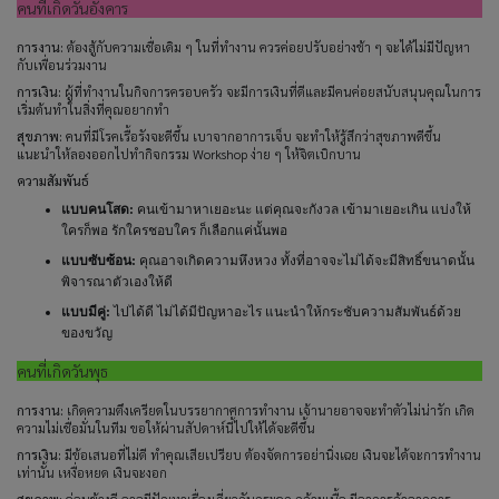
คนที่เกิดวันอังคาร
การงาน:
ต้องสู้กับความเชื่อเดิม ๆ ในที่ทำงาน ควรค่อยปรับอย่างช้า ๆ จะได้ไม่มีปัญหา
กับเพื่อนร่วมงาน
การเงิน:
ผู้ที่ทำงานในกิจการครอบครัว จะมีการเงินที่ดีและมีคนค่อยสนับสนุนคุณในการ
เริ่มต้นทำในสิ่งที่คุณอยากทำ
สุขภาพ:
คนที่มีโรคเรื้อรังจะดีขึ้น เบาจากอาการเจ็บ จะทำให้รู้สึกว่าสุขภาพดีขึ้น
แนะนำให้ลองออกไปทำกิจกรรม Workshop ง่าย ๆ ให้จิตเบิกบาน
ความสัมพันธ์
แบบคนโสด:
คนเข้ามาหาเยอะนะ แต่คุณจะกังวล เข้ามาเยอะเกิน แบ่งให้
ใครก็พอ รักใครชอบใคร ก็เลือกแค่นั้นพอ
แบบซับซ้อน:
คุณอาจเกิดความหึงหวง ทั้งที่อาจจะไม่ได้จะมีสิทธิ์ขนาดนั้น
พิจารณาตัวเองให้ดี
แบบมีคู่:
ไปได้ดี ไม่ได้มีปัญหาอะไร แนะนำให้กระชับความสัมพันธ์ด้วย
ของขวัญ
คนที่เกิดวันพุธ
การงาน:
เกิดความตึงเครียดในบรรยากาศการทำงาน เจ้านายอาจจะทำตัวไม่น่ารัก เกิด
ความไม่เชื่อมั่นในทีม ขอให้ผ่านสัปดาห์นี้ไปให้ได้จะดีขึ้น
การเงิน:
มีข้อเสนอที่ไม่ดี ทำคุณเสียเปรียบ ต้องจัดการอย่านิ่งเฉย เงินจะได้จะการทำงาน
เท่านั้น เหงื่อหยด เงินจะงอก