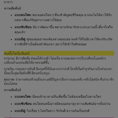
อาหาร
ความสัมพันธ์
แบบคนโสด:
พบเจอคนใหม่ ๆ ที่จะสำคัญต่อชีวิตคุณ อาจจะไม่ได้มาให้รัก
แต่มาเพื่อแก้ปัญหาบางอย่างให้คุณ
แบบซับซ้อน:
มีแววพัฒนาขึ้น พยายามรักษาจังหวะประมาณนี้ เดี๋ยวก็เสร็จ
คุณแล้ว
แบบมีคู่:
คู่ของคุณอาจจะต้องห่างคุณบ่อย จนทำให้ไม่มีเวลาให้แก่กัน เกิด
จากสิ่งที่จำเป็นต้องทำต้องเขา อยากให้เข้าใจสักหน่อย
คนที่เกิดวันจันทร์
การงาน:
มีการติดขัด ส่งผลให้งานช้า ไม่เสร็จ อาจจะเจอการปรับเปลี่ยนในองค์กร
เปลี่ยนตำแหน่งเพื่อให้ภาพรวมดีขึ้น
การเงิน:
กระแสการเงินดี มีเกณฑ์ใช้เงินมากกว่าปกติ ใครที่เริ่มทำธุรกิจภายในช่วงเวลา
นี้จะเป็นจุดเริ่มต้นที่ดี มีคนสนับสนุน
สุขภาพ:
ร่างกายค่อนข้างแข็งแรง แต่มีปัญหาเรื่องการนอนหลับ หลับไม่สนิท ตื่นง่าย พัก
ผ่อนไม่พอ
ความสัมพันธ์
แบบคนโสด:
มีคนเข้ามาตามจีบเพิ่มขึ้น ไม่ต้องเหนื่อยไปตามใคร
แบบซับซ้อน:
คนใดคนหนึ่งอาจมีคนนอกมายุ่ง ความสัมพันธ์อาจปั่นป่วน
แบบมีคู่:
ไปเรื่อย ๆ ไม่หวือหวา รักกันดี หวานกันเป็นปกติ