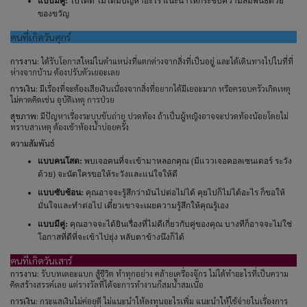
แบบมีคู่:
ไปได้ดี ไม่ได้มีปัญหาอะไร แนะนำให้กระชับความสัมพันธ์ด้วย
ของขวัญ
คนที่เกิดวันศุกร์
การงาน:
ได้รับโอกาสใหม่ในตำแหน่งที่แตกต่างจากสิ่งที่เป็นอยู่ และได้เดินทางไปในที่ที่
ห่างจากบ้าน ต้องปรับตัวเยอะเลย
การเงิน:
มีเรื่องที่จะต้องเสียเงินเนื่องจากสิ่งที่อยากได้มีเยอะมาก หรือครอบครัวเกิดเหตุ
ไม่คาดคิดเช่น อุบัติเหตุ การป่วย
สุขภาพ:
มีปัญหาเรื่องระบบขับถ่าย ปวดท้อง ถ้าเป็นผู้หญิงอาจจะปวดท้องน้อยโดยไม่
ทราบสาเหตุ ต้องเข้าห้องน้ำบ่อยครั้ง
ความสัมพันธ์
แบบคนโสด:
พบเจอคนที่จะเข้ามาหลอกคุณ (มีแววเจอคอลเซนเตอร์ ระวัง
ด้วย) จะนัดใครขอให้ระวังและแน่ใจให้ดี
แบบซับซ้อน:
คุณอาจจะรู้สึกว่ามันไปต่อไม่ได้ คุยไปก็ไม่ได้อะไร ก็ขอให้
มั่นใจและทำต่อไป เดี๋ยวเขาจะเผยความรู้สึกให้คุณรู้เอง
แบบมีคู่:
คุณอาจจะได้ยินเรื่องที่ไม่ดีเกี่ยวกับคู่ของคุณ บางทีก็อาจจะไม่ใช่
โอกาสที่ดีที่จะเข้าไปยุ่ง หลับตาข้างนึงก็ได้
คนที่เกิดวันเสาร์
การงาน:
รับบทเดอะแบก สู้ชีวิต ทำทุกอย่าง คล้ายเครื่องจักร ไม่ได้ทำอะไรที่เป็นความ
คิดสร้างสรรค์เลย แต่รางวัลที่ได้จะการทำงานก็สมน้ำสมเนื้อ
การเงิน:
กระแสเงินไม่ค่อยดี ไม่แนะนำให้ลงทุนอะไรเพิ่ม แนะนำให้ใช้จ่ายในเรื่องการ