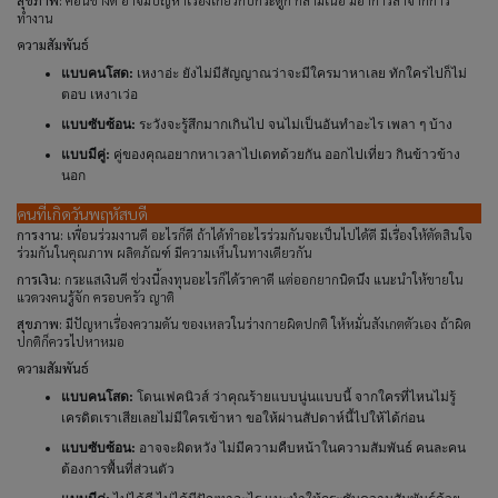
สุขภาพ:
ค่อนข้างดี อาจมีปัญหาเรื่องเกี่ยวกับกระดูก กล้ามเนื้อ มีอาการล้าจากการ
ทำงาน
ความสัมพันธ์
แบบคนโสด:
เหงาอ่ะ ยังไม่มีสัญญาณว่าจะมีใครมาหาเลย ทักใครไปก็ไม่
ตอบ เหงาเว่อ
แบบซับซ้อน:
ระวังจะรู้สึกมากเกินไป จนไม่เป็นอันทำอะไร เพลา ๆ บ้าง
แบบมีคู่:
คู่ของคุณอยากหาเวลาไปเดทด้วยกัน ออกไปเที่ยว กินข้าวข้าง
นอก
คนที่เกิดวันพฤหัสบดี
การงาน:
เพื่อนร่วมงานดี อะไรก็ดี ถ้าได้ทำอะไรร่วมกันจะเป็นไปได้ดี มีเรื่องให้ตัดสินใจ
ร่วมกันในคุณภาพ ผลิตภัณฑ์ มีความเห็นในทางเดียวกัน
การเงิน:
กระแสเงินดี ช่วงนี้ลงทุนอะไรก็ได้ราคาดี แต่ออกยากนิดนึง แนะนำให้ขายใน
แวดวงคนรู้จัก ครอบครัว ญาติ
สุขภาพ:
มีปัญหาเรื่องความดัน ของเหลวในร่างกายผิดปกติ ให้หมั่นสังเกตตัวเอง ถ้าผิด
ปกติก็ควรไปหาหมอ
ความสัมพันธ์
แบบคนโสด:
โดนเฟคนิวส์ ว่าคุณร้ายแบบนู่นแบบนี้ จากใครที่ไหนไม่รู้
เครดิตเราเสียเลยไม่มีใครเข้าหา ขอให้ผ่านสัปดาห์นี้ไปให้ได้ก่อน
แบบซับซ้อน:
อาจจะผิดหวัง ไม่มีความคืบหน้าในความสัมพันธ์ คนละคน
ต้องการพื้นที่ส่วนตัว