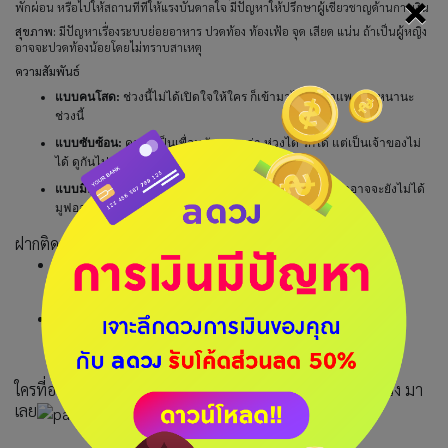
×
พักผ่อน หรือไปให้สถานที่ที่ให้แรงบันดาลใจ มีปัญหาให้ปรึกษาผู้เชี่ยวชาญด้านการเงิน
สุขภาพ:
มีปัญหาเรื่องระบบย่อยอาหาร ปวดท้อง ท้องเฟ้อ จุด เสียด แน่น ถ้าเป็นผู้หญิง
อาจจะปวดท้องน้อยโดยไม่ทราบสาเหตุ
ความสัมพันธ์
แบบคนโสด:
ช่วงนี้ไม่ได้เปิดใจให้ใคร ก็เข้ามาไม่ได้ กำแพงคุณหนานะ
ช่วงนี้
แบบซับซ้อน:
ความเป็นเพื่อนมันมากกว่า ห่วงได้ รักได้ แต่เป็นเจ้าของไม่
ได้ ดูกันไปก่อน
แบบมีคู่:
มีปัญหาเรื่องมือที่สามโดยไม่ได้ตั้งใจ เรื่องในอดีตอาจจะยังไม่ได้
มูฟออน
ฝากติดตาม หนุนดวงดีได้ที่
IG: noonduangdee
https://www.instagram.com/noonduangdee/
Facebook: หนุนดวงดี Noonduangdee
https://www.facebook.com/noonduangdee88
ใครที่อยากดูดวงส่วนตัวกับหนุนดวงดีทักได้เลยครับ ราคาไม่แรง มา
เลย