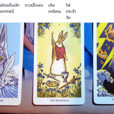
มัครเป็นนัก
ดาวน์โหลด
เติม
ไพ่
พยากรณ์
เหรียญ
ประจำ
วัน