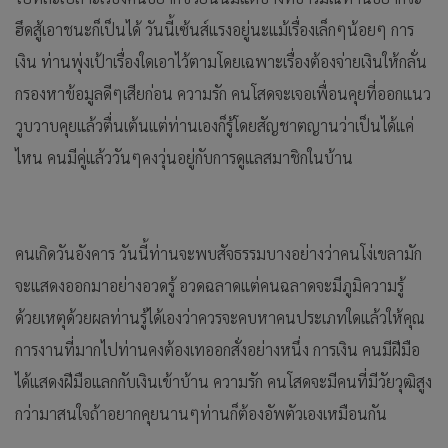
ฮึดสู้เอาชนะก็เป็นได้ วันนี้เซ้นส์แรงอยู่นะแม้เรื่องเล็กๆน้อยๆ การ
เงิน ท่านพุ่งเป้าเรื่องใดเอาไว้ตามโดยเฉพาะเรื่องต้องจ่ายเงินให้กลั่น
กรองหาข้อมูลดีๆเสียก่อน ความรัก คนโสดจะเจอเพื่อนคุยที่ออกแนว
วูบวาบคุยแล้วตื่นเต้นแต่ท่านเองก็รู้โดยสัญชาตญานว่าเป็นได้แค่
ไหน คนมีคู่แล้ววันๆคงวุ่นอยู่กับการดูแลสมาชิกในบ้าน
คนเกิดวันอังคาร วันนี้ท่านจะพบสัจธรรมบางอย่างว่าคนโง่เขลามัก
จะแสดงออกมาอย่างอวดรู้ อวดฉลาดแต่คนฉลาดจะมีภูมิความรู้
ด้วยเหตุด้วยผลท่านรู้ได้เองว่าควรจะคบหาคนประเภทใดแล้วให้คุณ
การงานที่มากไปท่านคงต้องเทออกสั่งอย่างหนึ่ง การเงิน คนมีฝีมือ
ได้แสดงฝีมือแลกกับเงินเข้าบ้าน ความรัก คนโสดจะมีคนที่มีวัยวุฒิสูง
กว่ามาสนใจถ้าอยากคุยนานๆท่านก็ต้องอัพตัวเองเหมือนกัน