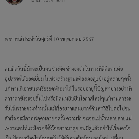
10 พ.ค. 2024
44
พยากรณ์ประจำวันศุกร์ที่ 10 พฤษภาคม 2567
คนเกิดวันนี้มักจะเป็นคนช่างคิด ช่างจดจำ ในทางที่ดีคือทนต่อ
อุปสรรคได้ยอดเยี่ยม ในช่วงสร้างฐานะต้องเจอคู่แข่งอยู่หลายๆครั้ง
แต่ท่านก็เอาชนะหรือรอดพ้นมาได้ ในรอบอายุนี้ปัญหาบางอย่างที่
คาราคาซังจะจบสิ้นไปหรือมีคนหยิบยื่นโอกาสใหม่ๆแก่ท่านควรจะ
รับไว้เพราะดวงท่านนั้นแม้เรื่องยากแสนยากก้ค้นหาวิธีไปต่อไปจน
สำเร็จ จะมีลาภฟลุคหลายๆครั้ง ความรัก จะเจอแม่น้ำหลายสายแน่
เพราะเสน่ห์แรงใครๆก็ตั้งใจอยากมาคุย คนมีคู่แล้วอย่าให้เรื่องคาใจ
เป็นปัญหามีอะไรต้องคุยกัน ให้จัดฮวงจุ้ยห้องนอนใหม่ เปลี่ยน