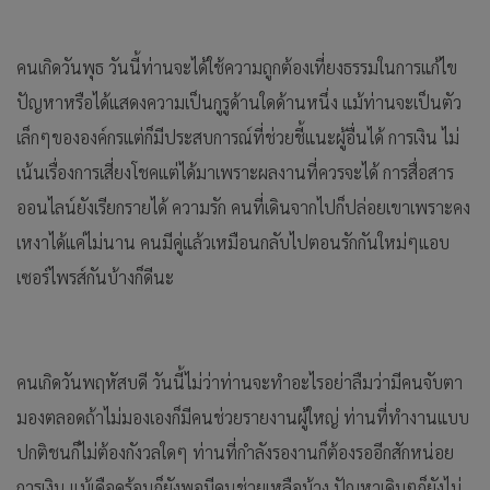
คนเกิดวันพุธ วันนี้ท่านจะได้ใช้ความถูกต้องเที่ยงธรรมในการแก้ไข
ปัญหาหรือได้แสดงความเป็นกูรูด้านใดด้านหนึ่ง แม้ท่านจะเป็นตัว
เล็กๆขององค์กรแต่ก็มีประสบการณ์ที่ช่วยชี้แนะผู้อื่นได้ การเงิน ไม่
เน้นเรื่องการเสี่ยงโชคแต่ได้มาเพราะผลงานที่ควรจะได้ การสื่อสาร
ออนไลน์ยังเรียกรายได้ ความรัก คนที่เดินจากไปก็ปล่อยเขาเพราะคง
เหงาได้แค่ไม่นาน คนมีคู่แล้วเหมือนกลับไปตอนรักกันใหม่ๆแอบ
เซอร์ไพรส์กันบ้างก็ดีนะ
คนเกิดวันพฤหัสบดี วันนี้ไม่ว่าท่านจะทำอะไรอย่าลืมว่ามีคนจับตา
มองตลอดถ้าไม่มองเองก็มีคนช่วยรายงานผู้ใหญ่ ท่านที่ทำงานแบบ
ปกติชนก็ไม่ต้องกังวลใดๆ ท่านที่กำลังรองานก็ต้องรออีกสักหน่อย
การเงิน แม้เดือดร้อนก็ยังพอมีคนช่วยเหลือบ้าง ปัญหาเดิมๆก็ยังไม่