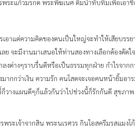
พระแก้วมรกต พระพิฆเนศ ดื่มน้ำทับทิมเพื่อเอาชื
การเอาแต่ความคิดของตนเป็นใหญ่จะทำให้เสียบรร
พียบเลย จะมีงานมาเสนอให้ท่านสองทางเลือกต้องตั
อตกลงต่างๆราบรื่นดีหรือเป็นธรรมทุกฝ่าย กำไรจาก
องมากกว่าเงิน ความรัก คนโสดจะเจอคนหน้ายิ้มอารมณ์
ี้ก็วางแผนดีๆก็แล้วกันว่าไปช่วงนี้ก็รักกันดี สุขภ
พรพระเจ้าจากสิน พระนเรศวร กินไอสครีมรสแมงโก