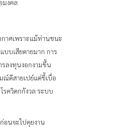
่อมงคล
ยากาศเพราะแม้ท่านชนะ
ดใจแบบเสียดายมาก การ
การลงทุนงอกงามขึ้น
ดีสายเปย์แต่ขี้เบื่อ
าพ โรควิตกกังวล ระบบ
้ก่อนจะไปคุยงาน