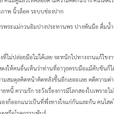
สุขภาพ นิ้วล็อค ระบบช่องปาก
พรพระแม่กวนอิมปางประทานพร ปางพันมือ ดื่มน้ำก
ี่ไม่ปล่อยมือไม่ได้เลย จะหนักไปทางงานแก้ไขงานท
แสดงให้คนอื่นเห็นว่าท่านที่อาวุธครบมือแม้คับขันก
ความสมดุลคิดหน้าคิดหลังขึ้นอีกเยอะเลย คดีความต่
ยหนี้ ความรัก ระวังเรื่องการมีโลกสองใบเพราะไม
ครองก็ออกแนวเป็นที่พึ่งทางใจแก่กันและกัน คนโ
าๆหรือโรคกรรมพันธุ์