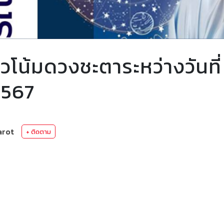
น้มดวงชะตาระหว่างวันที่
567
arot
+ ติดตาม