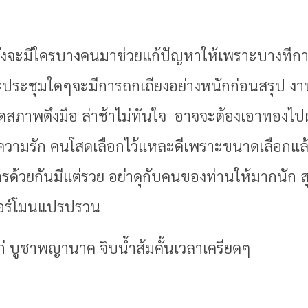
ำลังจะมีใครบางคนมาช่วยแก้ปัญหาให้เพราะบางที
ะประชุมใดๆจะมีการถกเถียงอย่างหนักก่อนสรุป งานส
กิดสภาพตึงมือ ล่าช้าไม่ทันใจ อาจจะต้องเอาทอง
วามรัก คนโสดเลือกไว้แหละดีเพราะขนาดเลือกแล้วยั
จการด้วยกันมีแต่รวย อย่าดุกับคนของท่านให้มากนั
 ฮอร์โมนแปรปรวน
ก่ บูชาพญานาค จิบน้ำส้มคั้นเวลาเครียดๆ