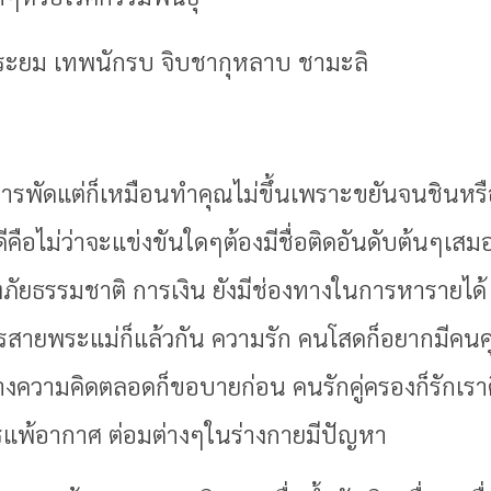
ระยม เทพนักรบ จิบชากุหลาบ ชามะลิ
ารพัดแต่ก็เหมือนทำคุณไม่ขึ้นเพราะขยันจนชินหรือ
่ดีคือไม่ว่าจะแข่งขันใดๆต้องมีชื่อติดอันดับต้นๆเส
งภัยธรรมชาติ การเงิน ยังมีช่องทางในการหารายได้ เร
ยพระแม่ก็แล้วกัน ความรัก คนโสดก็อยากมีคนคุย
ทางความคิดตลอดก็ขอบายก่อน คนรักคู่ครองก็รักเราด
รแพ้อากาศ ต่อมต่างๆในร่างกายมีปัญหา