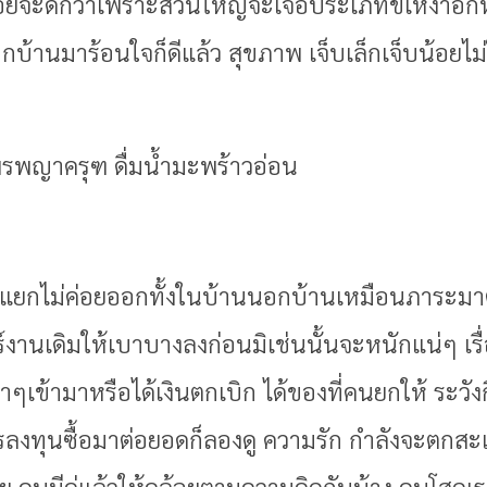
อยจะดีกว่าเพราะส่วนใหญ่จะเจอประเภทขี้เหงาอกห
งนอกบ้านมาร้อนใจก็ดีแล้ว สุขภาพ เจ็บเล็กเจ็บน้อยไม
พรพญาครุฑ ดื่มน้ำมะพร้าวอ่อน
องแยกไม่ค่อยออกทั้งในบ้านนอกบ้านเหมือนภาระมาตก
ร์งานเดิมให้เบาบางลงก่อนมิเช่นนั้นจะหนักแน่ๆ เร
าๆเข้ามาหรือได้เงินตกเบิก ได้ของที่คนยกให้ ระวังก
ารลงทุนซื้อมาต่อยอดก็ลองดู ความรัก กำลังจะตกส
ย คนมีคู่แล้วให้คล้อยตามความคิดกันบ้าง คนโสดเรา