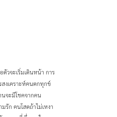
ัวจะเริ่มเดินหน้า การ
ารสงเคราะห์คนตกทุกข์
่ท่านจะมีโชคจากคน
มรัก คนโสดถ้าไม่เหงา