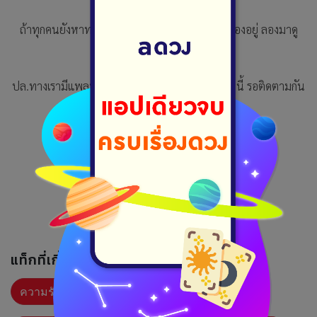
ถ้าทุกคนยังหาทางการใช้ชีวิตหรือกำลังค้นหาตัวเองอยู่ ลองมาดู
ศาสตร์นี้ด้วยกันไหมคะ?
ปล.ทางเรามีแพลนจะให้เปิดอ่าน Bodygraph เร็วๆนี้ รอติดตามกัน
ด้วยนะคะ !!
Aim_Cosmic Blueprint
แท็กที่เกี่ยวข้อง :
ความรัก
ดูดวง
ความรู้ดูดวง