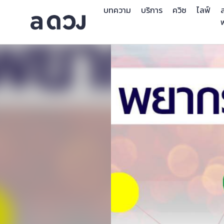
บทความ
บริการ
ควิซ
ไลฟ์
ส