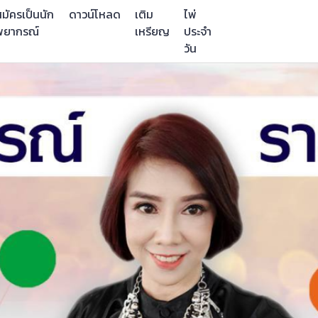
มัครเป็นนัก
ดาวน์โหลด
เติม
ไพ่
พยากรณ์
เหรียญ
ประจำ
วัน