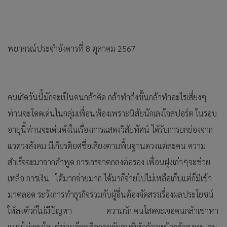
พยากรณ์ประจำอังคารที่ 8 ตุลาคม 2567
คนเกิดวันนี้มักจะเป็นคนกล้าคิด กล้าทำถึงขั้นกล้าทำอะไรเสี่ยงๆ
ท่านจะโดดเด่นในกลุ่มเพื่อนพ้องเพราะนิสัยนักเลงใจสปอร์ต ในรอบ
อายุนี้ท่านจะเด่นดังในเรื่องการแสดงวิสัยทัศน์ ได้รับการยกย่องจาก
แวดวงสังคม มีเกียรติยศชื่อเสียงตามพื้นฐานดวงแต่ละคน ความ
สำเร็จจะมาจากคำพูด การเจรจาตกลงต่อรอง เพื่อนฝูงเก่าๆจะช่วย
เหลือ การเงิน ได้มากจ่ายมาก ได้มาก็จ่ายไปไม่เหลือเก็บแต่ก็มีเข้า
มาตลอด ระวังการทำธุรกิจร่วมกับผู้อื่นต้องจัดสรรเรื่องผลประโยชน์
ให้ลงตัวก็ไม่มีปัญหา ความรัก คนโสดจะเจอคนกล้าเขาหา
แบบไม่เกรงใจแต่ท่านก็จะเลือกคุยกับคนที่หัวก้าวหน้ากล้าลงทุน คน