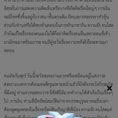
อิสระในการแสดงความคิดเห็นหรือบางทีเกิดคิดเรื่องใหญ่ๆ การเงิน
จะมีโชคซึ่งขึ้นอยู่กับวาสนาพื้นดวงเดิม มีคนอยากจะเจรจาทำหุ้น
ส่วนกับท่านหรือได้พบทำเลทองในการทำมาหากิน ความรัก คนโสด
ถ้ายังแก้ไขเรื่องของตนเองไม่ได้ก็อย่าคิดเรื่องคนอื่นเพราะคนที่เข้า
มามักจะมาพร้อมภาระ คนมีคู่ระวังเรื่องความหลังฝังใจจะตามมา
หลอน
คนเกิดวันศุกร์ วันนี้ระวังจะเจองานยากหรือเหมือนอยู่ในสภาวะ
×
สงครามนอกจากต้องมองศัตรูเฉพาะหน้าแล้วก็ยังต้องระวังกับระเบิด
ที่ฝังอยู่ ท่านควรจะสงบวาจาใช้สติให้มากทำงานให้สำเร็จเป็นเรื่องๆ
ไป การเงิน ท่านที่มีทรัพย์สมบัติเก่าจากบรรพบุรุษอาจจะถึงเวลา
ต้องพูดคุยตกลงในเรื่องทรัพย์สินกับญาติพี่น้อง ความรัก คนโสดแค่
เรื่องรอบตัวก็อย่างเยอะจะเอาเวลาไหนไปคุยกับใครนะ คนมีคู่แล้ว