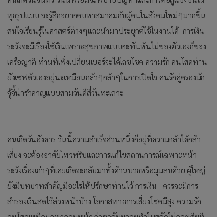
ทุกรูปแบบ จะรู้สึกอยากคบหาสมาคมกับผู้คนในสังคมใหม่ๆมากขึ้น
สนใจเรียนรู้ในศาสตร์ต่างๆและนำมาประยุกต์ใช้ในงานได้ การเงิน
ระวังจะมีเรื่องใช้เงินเพราะสุขภาพแบบกะทันหันไม่ของตัวเองก็ของ
เครือญาติ ท่านที่เพิ่งเปลี่ยนเบอร์จะได้เลขโชค ความรัก คนโสดท่าน
ยังเซฟตัวเองอยู่นะเหมือนกลัวๆกล้าๆในการเปิดใจ คนรักคู่ครองมัก
จู้จี้น่ารำคาญแบบสามวันดีสี่วันทะเลาะ
คนเกิดวันอังคาร วันนี้ความสำเร็จส่วนหนึ่งก็อยู่ที่ความกล้าได้กล้า
เสี่ยง จะต้องอาศัยไหวพริบและการแก้ไขสถานการณ์เฉพาะหน้า
ระวังเรื่องเก่าๆที่เคยเกิดจะกลับมาทั้งด้านบวกหรือมุมลบด้วย ผู้ใหญ่
ยังมีบทบาทสำคัญมีอะไรให้ปรึกษาท่านไว้ การเงิน ควรจะมีการ
สำรองเงินสดไว้ล่วงหน้าบ้าง โอกาสทางการเสี่ยงโชคมีสูง ความรัก
คนโสดเหมือนจะเจอคนหน้าเก่าๆกลับมาคุยทำไมสลัดไม่ออกเสียที